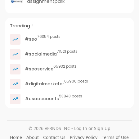
assignmentpark
Trending !
76354 posts
#seo
71521 posts
#socialmedia
65932 posts
#seoservice
65900 posts
#digitalmarketer
53843 posts
#usaaccounts
© 2026 VFRNDS INC - Log In or Sign Up
Home
About
Contact Us
Privacy Policy
Terms of Use