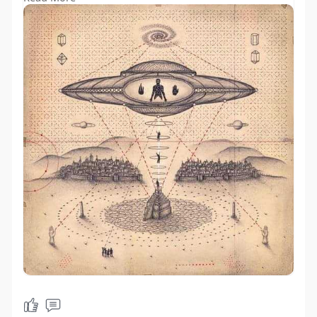
शब्द का लघुतम रूप था।
अध्ययन करने से ज्ञात हुआ और हमारी प्राचीन
संस्कृत भाषा ने इस संशय को अपनी आंधियों में उड़ा
दिया और अब, सब कुछ साफ-साफ दृष्टिगत है।
कैसे?
देखिये...
AM = आरोहनम् मार्तण्डस्य Aarohanam
Martandasya
PM = पतनम् मार्तण्डस्य Patanam
Martandasya
----------------------------
सूर्य, जो कि हर आकाशीय गणना का मूल है, उसीको
गौण कर दिया। अंग्रेजी के ये शब्द संस्कृत के उस
'मतलब' को नहीं इंगित करते जो कि वास्तव में है।
आरोहणम् मार्तण्डस्य Arohanam
Martandasaya यानि सूर्य का आरोहण (चढ़ाव)।
पतनम् मार्तण्डस्य Patanam Martandasaya
यानि सूर्य का ढलाव।
दिन के बारह बजे के पहले सूर्य चढ़ता रहता है -
'आरोहनम मार्तण्डस्य' (AM)।
बारह के बाद सूर्य का अवसान/ ढलाव होता है -
'पतनम मार्तण्डस्य' (PM)।
पश्चिम के प्रभाव में रमे हुए और पश्चिमी शिक्षा पाए
कुछ लोगों को भ्रम हुआ कि समस्त वैज्ञानिकता
पश्चिम जगत की देन है।