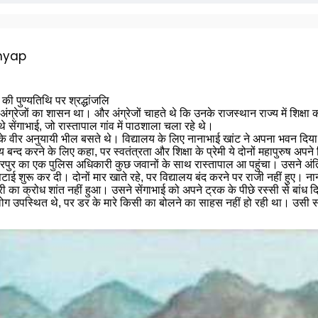
hyap
 पुण्यतिथि पर श्रद्धांजलि
ं अंग्रेजों का शासन था। और अंग्रेजों चाहते थे कि उनके राजस्थान राज्य में शि
 सेंगाभाई, जो रास्तापाल गांव में पाठशाला चला रहे थे।
रताप के वीर अनुयायी भील बसते थे। विद्यालय के लिए नानाभाई खांट ने अपना भवन दि
बन्द करने के लिए कहा, पर स्वतंत्रता और शिक्षा के प्रेमी ये दोनों महापुरुष अपने व
पुर का एक पुलिस अधिकारी कुछ जवानों के साथ रास्तापाल आ पहुंचा। उसने अंतिम
ाई शुरू कर दी। दोनों मार खाते रहे, पर विद्यालय बंद करने पर राजी नहीं हुए। ना
 का क्रोध शांत नहीं हुआ। उसने सेंगाभाई को अपने ट्रक के पीछे रस्सी से बांध 
लोग उपस्थित थे, पर डर के मारे किसी का बोलने का साहस नहीं हो रही था। उसी
ी थी। इस समय वह जंगल से अपने पशुओं के लिए घास काट कर ला रही थी। उसके हा
 गयी।
 इन दोनों को किस कारण पकड़ा गया है। पुलिस अधिकारी पहले तो चुप रहा, पर जब
रफ्तार किया जा रहा है। कालीबाई ने कहा कि विद्यालय चलाना अपराध नहीं है। गोविन्द 
ै।
र बोलते देख बौखला गया। उसने कहा कि विद्यालय चलाने वाले को गोली मार दी जा
रावल के विरुद्ध नारे लगाने लगे। इस पर पुलिस अधिकारी ने ट्रक चलाने का आदेश
े एक ही वार से रस्सी काट दी।
काना न रहा। उसने अपनी पिस्तौल निकाली और कालीबाई पर गोली चला दी। इस पर 