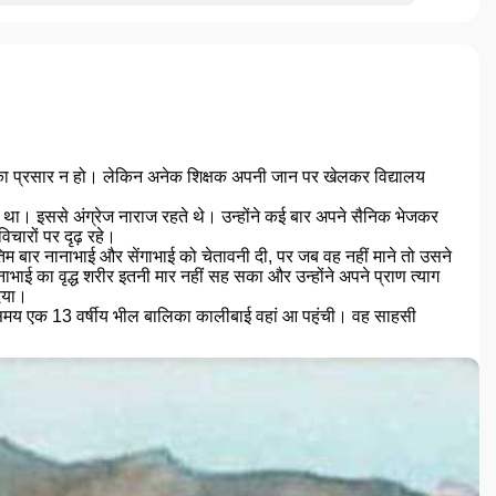
क्षा का प्रसार न हो। लेकिन अनेक शिक्षक अपनी जान पर खेलकर विद्यालय
या था। इससे अंग्रेज नाराज रहते थे। उन्होंने कई बार अपने सैनिक भेजकर
िचारों पर दृढ़ रहे।
 बार नानाभाई और सेंगाभाई को चेतावनी दी, पर जब वह नहीं माने तो उसने
नाभाई का वृद्ध शरीर इतनी मार नहीं सह सका और उन्होंने अपने प्राण त्याग
दिया।
 समय एक 13 वर्षीय भील बालिका कालीबाई वहां आ पहुंची। वह साहसी
थ में तेज धार वाला हंसिया चमक रहा था। उसने जब नानाभाई और सेंगाभाई
 कालीबाई ने बार-बार पूछा, तो उसने बता दिया कि सरकार आदेश के विरुद्ध
गुरुजी के आह्नान पर हर गांव में विद्यालय खोले जा रहे हैं। वे कहते हैं कि
एगी। कालीबाई ने कहा, तो सबसे पहले मुझे गोली मारो। इस वार्तालाप से
 दिया। रस्सी से बंधे सेंगाभाई कराहते हुए घिसटने लगे। यह देखकर कालीबाई
गांव वालों ने पथराव शुरू कर दिया, जिससे डरकर पुलिस वाले भाग गये।