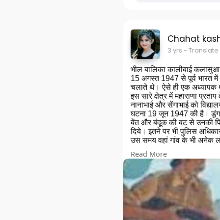
Chahat kas
3 yrs
- Translate
भील बालिका कालीबाई कलासुआ की
15 अगस्त 1947 से पूर्व भारत मे
चलाते थे। ऐसे ही एक अध्यापक थे
इस सारे क्षेत्र में महाराणा प्
नानाभाई और सेंगाभाई को विद्यालय 
घटना 19 जून 1947 की है। डूंगर
बेंत और बंदूक की बट से उनकी पिट
दिये। इतने पर भी पुलिस अधिकारी
उस समय वहां गांव के भी अनेक 
बालिका उसी विद्यालय में पढ़त
Read More
को इस दशा में देखा, तो वह रुक
उसने पुलिस अधिकारी से पूछा कि
विद्यालय चलाने के कारण उन्हें गि
शिक्षा ही हमारे विकास की कुंजी ह
पुलिस अधिकारी ने उसे इस प्रका
गांव वाले भी उत्साहित होकर महा
आवेश में आ गयी। उसने हंसिये क
पुलिस अधिकारी के क्रोध का ठि