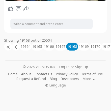
Showing 19168 out of 25504
19164
19165
19166
19167
19168
19169
19170
1917
© 2026 VFRNDS INC - Log In or Sign Up
Home
About
Contact Us
Privacy Policy
Terms of Use
Request a Refund
Blog
Developers
More
Language