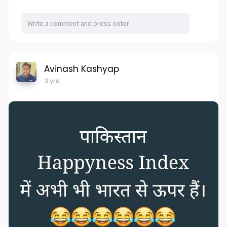
Avinash Kashyap
3 yrs