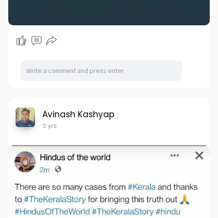
Avinash Kashyap
3 yrs