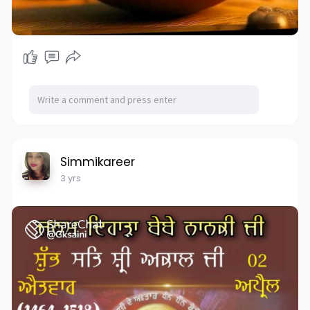
Simmikareer
3 yrs