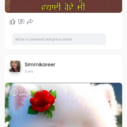
Simmikareer
3 yrs