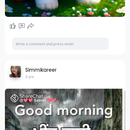
Simmikareer
3 yrs