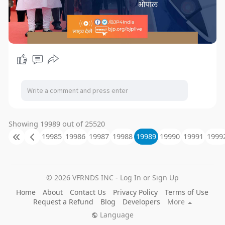
Showing 19989 out of 25520
19985
19986
19987
19988
19989
19990
19991
1999
© 2026 VFRNDS INC - Log In or Sign Up
Home
About
Contact Us
Privacy Policy
Terms of Use
Request a Refund
Blog
Developers
More
Language