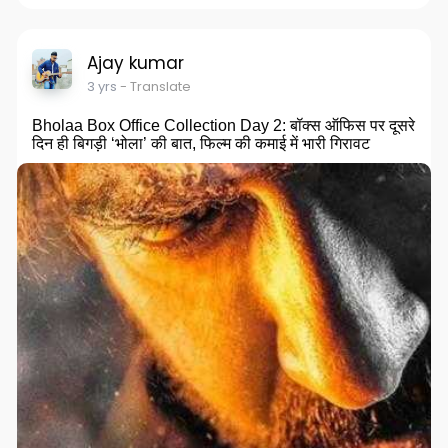
n
f
g
u
s
l
Ajay kumar
l
3 yrs
- Translate
s
Bholaa Box Office Collection Day 2: बॉक्स ऑफिस पर दूसरे
c
दिन ही बिगड़ी ‘भोला’ की बात, फिल्म की कमाई में भारी गिरावट
r
e
e
n