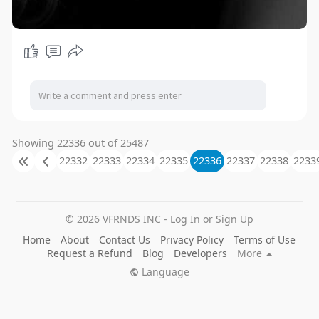
Showing 22336 out of 25487
22332
22333
22334
22335
22336
22337
22338
2233
© 2026 VFRNDS INC - Log In or Sign Up
Home
About
Contact Us
Privacy Policy
Terms of Use
Request a Refund
Blog
Developers
More
Language