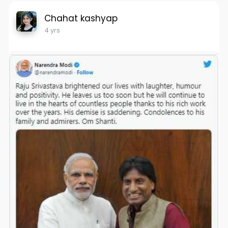
Chahat kashyap
4 yrs