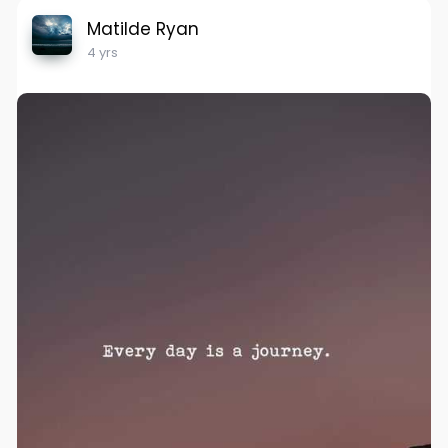
Matilde Ryan
4 yrs