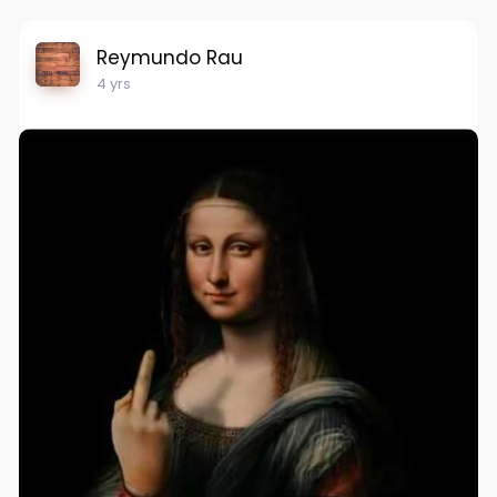
Reymundo Rau
4 yrs