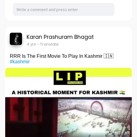
Karan Prashuram Bhagat
4 yrs
- Translate
RRR Is The First Movie To Play In Kashmir 🇮🇳
#kashmir