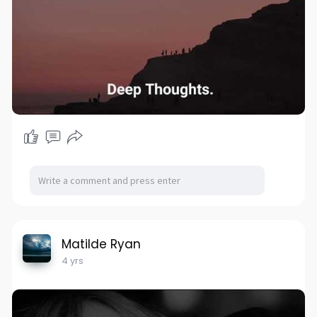
Matilde Ryan
4 yrs