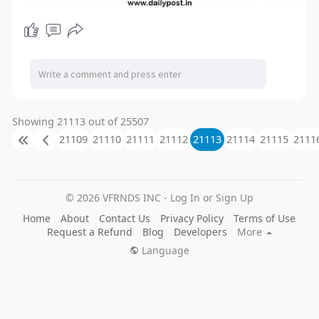
Showing 21113 out of 25507
21109
21110
21111
21112
21113
21114
21115
2111
© 2026 VFRNDS INC - Log In or Sign Up
Home
About
Contact Us
Privacy Policy
Terms of Use
Request a Refund
Blog
Developers
More
Language