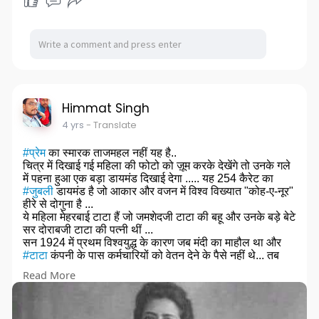
Himmat Singh
4 yrs
- Translate
#प्रेम
का स्मारक ताजमहल नहीं यह है..
चित्र में दिखाई गई महिला की फोटो को ज़ूम करके देखेंगे तो उनके गले
में पहना हुआ एक बड़ा डायमंड दिखाई देगा ..... यह 254 कैरेट का
#जुबली
डायमंड है जो आकार और वजन में विश्व विख्यात "कोह-ए-नूर"
हीरे से दोगुना है ...
ये महिला मेहरबाई टाटा हैं जो जमशेदजी टाटा की बहू और उनके बड़े बेटे
सर दोराबजी टाटा की पत्नी थीं ...
सन 1924 में प्रथम विश्वयुद्ध के कारण जब मंदी का माहौल था और
#टाटा
कंपनी के पास कर्मचारियों को वेतन देने के पैसे नहीं थे... तब
मेहरबाई ने अपना यह बेशकीमती जुबली डायमंड *इम्पीरियल बैंक में 1
Read More
करोड़ रुपयों में गिरवी* रख दिया था ताकि कर्मचारियों को लगातार वेतन
मिलता रहे और कंपनी चलती रहे ...
इनकी ब्लड
#कैंसर
से असमय मृत्यु होने के बाद सर दोराबजी टाटा ने