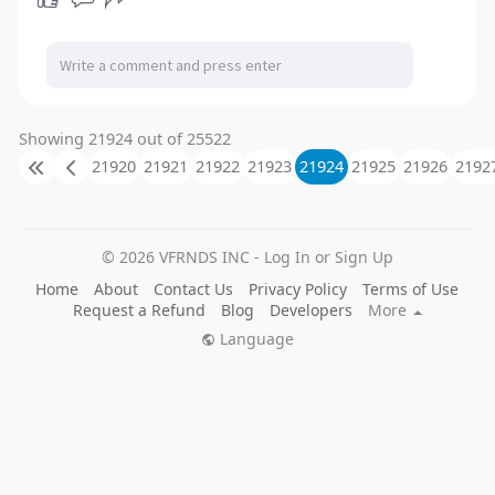
Showing 21924 out of 25522
21920
21921
21922
21923
21924
21925
21926
2192
© 2026 VFRNDS INC - Log In or Sign Up
Home
About
Contact Us
Privacy Policy
Terms of Use
Request a Refund
Blog
Developers
More
Language