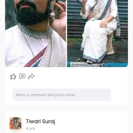
Tiwari Suraj
4 yrs