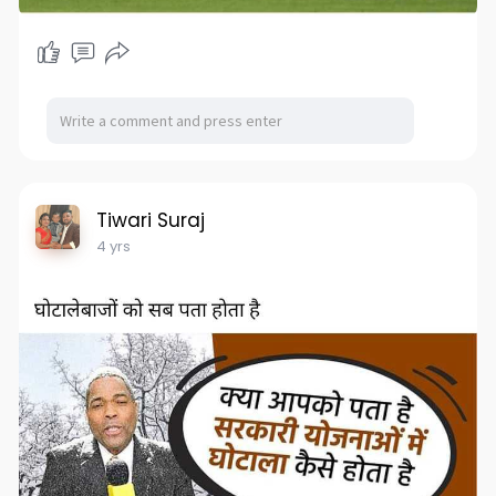
Tiwari Suraj
4 yrs