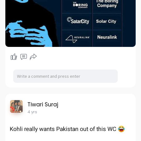
Tiwari Suraj
4 yrs