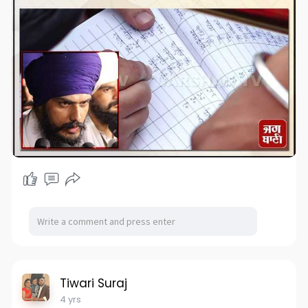
Tiwari Suraj
4 yrs