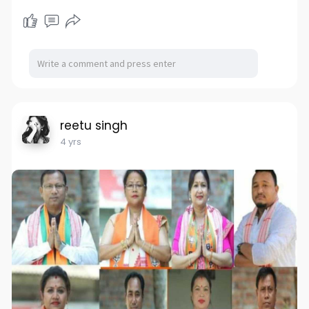
reetu singh
4 yrs