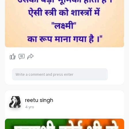
reetu singh
4 yrs