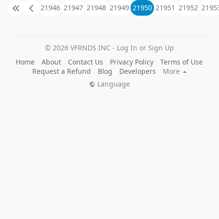
21946
21947
21948
21949
21950
21951
21952
2195
© 2026 VFRNDS INC - Log In or Sign Up
Home
About
Contact Us
Privacy Policy
Terms of Use
Request a Refund
Blog
Developers
More
Language