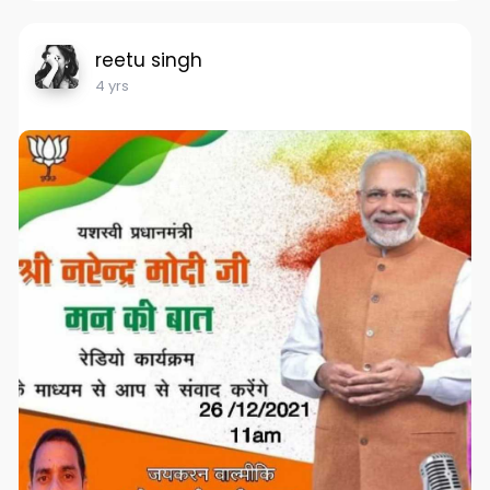
reetu singh
4 yrs