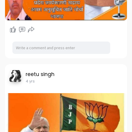
reetu singh
4 yrs