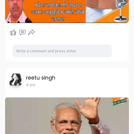
reetu singh
4 yrs