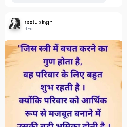
reetu singh
4 yrs