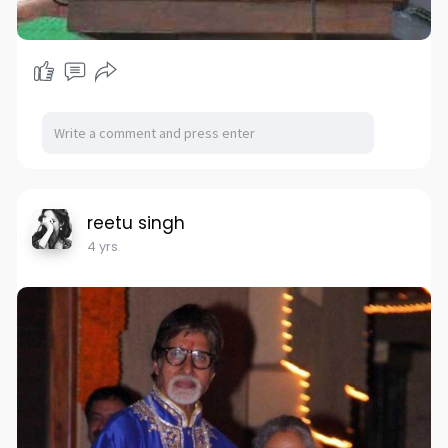
reetu singh
4 yrs