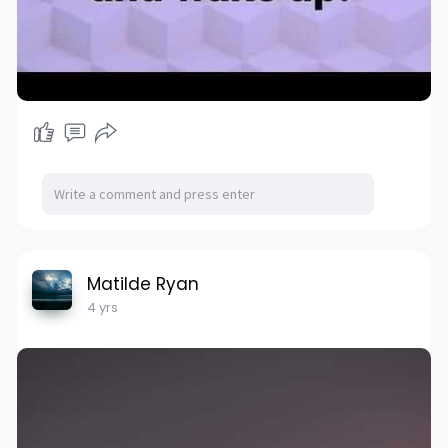
Matilde Ryan
4 yrs