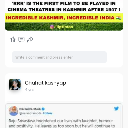
Chahat kashyap
4 yrs