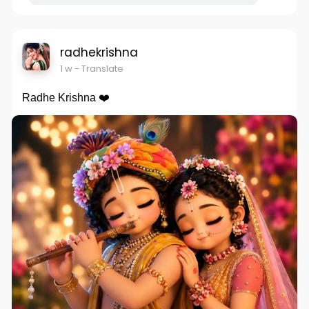
radhekrishna
1 w
- Translate
Radhe Krishna ❤️