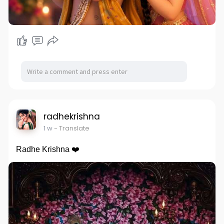
radhekrishna
1 w
- Translate
Radhe Krishna ❤️