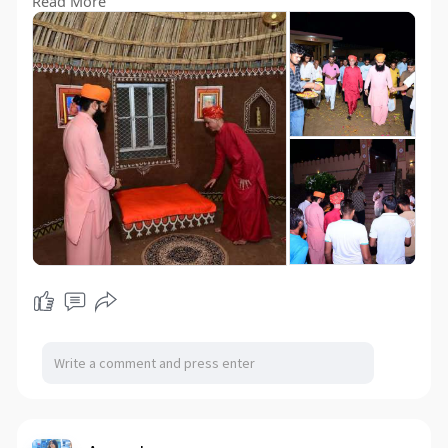
Read More
आखिर कौन प्रसन्नता व्यक्त नही करेगा......पुलकित पल सौभाग्य से
मिलता है....नूतन साधु का जीवन अडिग होकर सनातन गोमाता राष्ट्र
को समर्पित हो एसी शुभ मंगल कामना के साथ...भक्तजनों की श्रद्धामय
उपस्थिति में भजन भाव की डुबकी में डूबना भी साधना का सा अहसास
था........ॐ नमो नारायण
ये सब गुरु शिष्य प्रेम प्रसाद सांझा करना
प्रदर्शन नही संस्कार स्थापित उद्देश्य समझना
आज का युवा पब प्यार में नही सनातन में शान्ति खोजे
अभिभावक भी संतानों को मानव बनाने संतो के पास भेजे