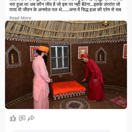
भरा हुआ था अब कौन जीव है जो इस पर नही बैठेगा...इसके उपरांत जो
पाया वो जीवन के अनमोल पल थे......अन्त में सिद्ध हुआ की प्रेम से सब
कुछ पाया जा सकता है.....एक सन्यासी हलहद नाद परम्परा पाकर
Read More
आखिर कौन प्रसन्नता व्यक्त नही करेगा......पुलकित पल सौभाग्य से
मिलता है....नूतन साधु का जीवन अडिग होकर सनातन गोमाता राष्ट्र
को समर्पित हो एसी शुभ मंगल कामना के साथ...भक्तजनों की श्रद्धामय
उपस्थिति में भजन भाव की डुबकी में डूबना भी साधना का सा अहसास
था........ॐ नमो नारायण
ये सब गुरु शिष्य प्रेम प्रसाद सांझा करना
प्रदर्शन नही संस्कार स्थापित उद्देश्य समझना
आज का युवा पब प्यार में नही सनातन में शान्ति खोजे
अभिभावक भी संतानों को मानव बनाने संतो के पास भेजे