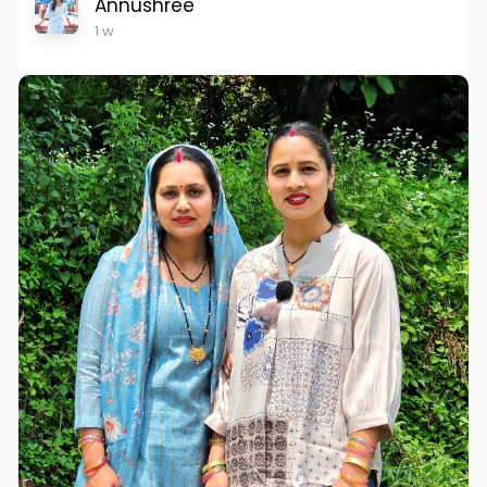
Annushree
1 w