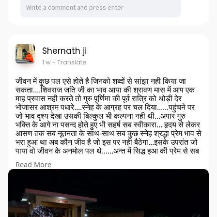
Shernath ji
1 w
- Translate
जीवन में कुछ पल एसे होते है जिनको शब्दों से सांझा नही किया जा
सकता....शिवराज जति जी का भाव आया की श्रावण मास में आप एक
माह प्रवास नही करते तो गुरु पूर्णिमा की पूर्व रात्रि को थोड़ी देर
भोजासर आश्रम पधारे....स्नेह के आग्रह पर चल दिया......पहुंचने पर
जो भाव दृश्य देखा उसकी बिल्कुल भी कल्पना नही थी...अपार गुरु
भक्ति के आगे ना पसन्द होते हुए भी सहर्ष सब स्वीकारा... हृदय से लेकर
आसण तक सब नूतनता के साथ-साथ सब कुछ स्नेह श्रद्धा प्रेम भाव से
भरा हुआ था अब कौन जीव है जो इस पर नही बैठेगा...इसके उपरांत जो
पाया वो जीवन के अनमोल पल थे......अन्त में सिद्ध हुआ की प्रेम से सब
कुछ पाया जा सकता है.....एक सन्यासी हलहद नाद परम्परा पाकर
Read More
आखिर कौन प्रसन्नता व्यक्त नही करेगा......पुलकित पल सौभाग्य से
मिलता है....नूतन साधु का जीवन अडिग होकर सनातन गोमाता राष्ट्र
को समर्पित हो एसी शुभ मंगल कामना के साथ...भक्तजनों की श्रद्धामय
उपस्थिति में भजन भाव की डुबकी में डूबना भी साधना का सा अहसास
था........ॐ नमो नारायण
ये सब गुरु शिष्य प्रेम प्रसाद सांझा करना