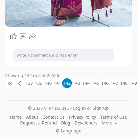
Showing 142 out of 25526
138
139
140
141
142
143
144
145
146
147
148
149
© 2026 VFRNDS INC - Log In or Sign Up
Home
About
Contact Us
Privacy Policy
Terms of Use
Request a Refund
Blog
Developers
More
Language