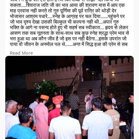
सकता....शिवराज जति जी का भाव आया की श्रावण मास में आप एक
माह प्रवास नही करते तो गुरु पूर्णिमा की पूर्व रात्रि को थोड़ी देर
भोजासर आश्रम पधारे....स्नेह के आग्रह पर चल दिया......पहुंचने पर
जो भाव दृश्य देखा उसकी बिल्कुल भी कल्पना नही थी...अपार गुरु
भक्ति के आगे ना पसन्द होते हुए भी सहर्ष सब स्वीकारा... हृदय से लेकर
आसण तक सब नूतनता के साथ-साथ सब कुछ स्नेह श्रद्धा प्रेम भाव से
भरा हुआ था अब कौन जीव है जो इस पर नही बैठेगा...इसके उपरांत जो
पाया वो जीवन के अनमोल पल थे......अन्त में सिद्ध हुआ की प्रेम से सब
कुछ पाया जा सकता है.....एक सन्यासी हलहद नाद परम्परा पाकर
Read More
आखिर कौन प्रसन्नता व्यक्त नही करेगा......पुलकित पल सौभाग्य से
मिलता है....नूतन साधु का जीवन अडिग होकर सनातन गोमाता राष्ट्र
को समर्पित हो एसी शुभ मंगल कामना के साथ...भक्तजनों की श्रद्धामय
उपस्थिति में भजन भाव की डुबकी में डूबना भी साधना का सा अहसास
था........ॐ नमो नारायण
ये सब गुरु शिष्य प्रेम प्रसाद सांझा करना
प्रदर्शन नही संस्कार स्थापित उद्देश्य समझना
आज का युवा पब प्यार में नही सनातन में शान्ति खोजे
अभिभावक भी संतानों को मानव बनाने संतो के पास भेजे