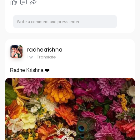
radhekrishna
1 w
- Translate
Radhe Krishna ❤️