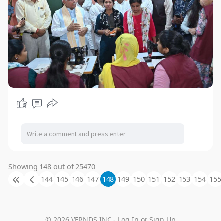
Showing 148 out of 25470
144
145
146
147
148
149
150
151
152
153
154
155
© 2026 VFRNDS INC - Log In or Sign Up