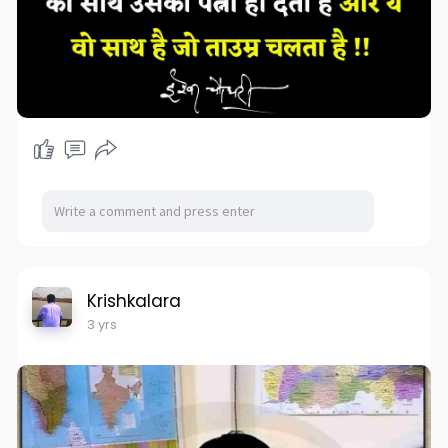
Krishkalara
3 yrs