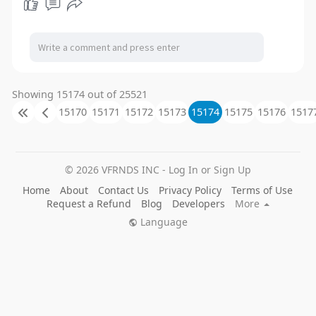
Showing 15174 out of 25521
15170
15171
15172
15173
15174
15175
15176
1517
© 2026 VFRNDS INC - Log In or Sign Up
Home
About
Contact Us
Privacy Policy
Terms of Use
Request a Refund
Blog
Developers
More
Language