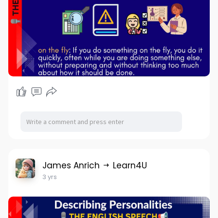
James Anrich
Learn4U
3 yrs