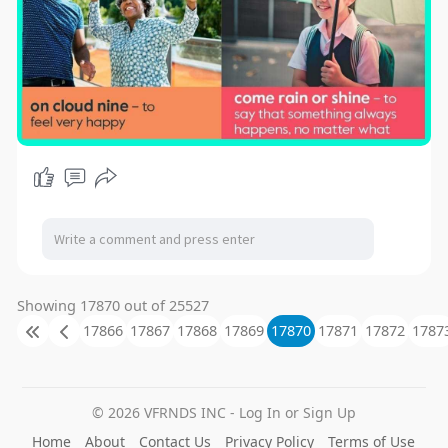
Showing 17870 out of 25527
17866
17867
17868
17869
17870
17871
17872
1787
© 2026 VFRNDS INC - Log In or Sign Up
Home
About
Contact Us
Privacy Policy
Terms of Use