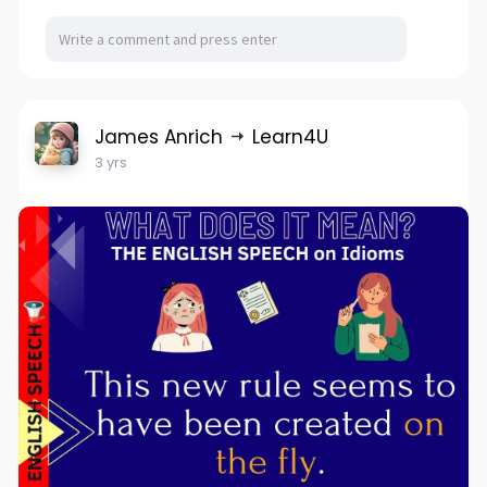
James Anrich
Learn4U
3 yrs