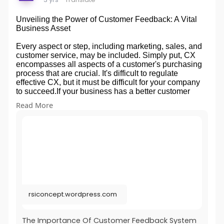
Unveiling the Power of Customer Feedback: A Vital
Business Asset
Every aspect or step, including marketing, sales, and
customer service, may be included. Simply put, CX
encompasses all aspects of a customer's purchasing
process that are crucial. It's difficult to regulate
effective CX, but it must be difficult for your company
to succeed.If your business has a better customer
feedback system, you can stand out. Customer loyalty,
Read More
performance management, and business growth will
all be more successful the more smooth the CX is.
Visit us-
https://rsiconcept.wordpress.c....om/2023/07/19/the-im
rsiconcept.wordpress.com
The Importance Of Customer Feedback System