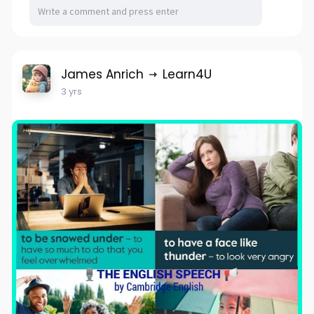
James Anrich
Learn4U
3 yrs