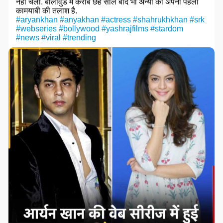
नहीं चली. बॉलीवुड में करीब छह साल बाद भी अन्या को अपनी पहली
कामयाबी की तलाश है.
#aryankhan
#anyakhan
#actress
#shahrukhkhan
#srk
#webseries
#bollywood
#yashrajfilms
#stardom
#news
#viral
#trending