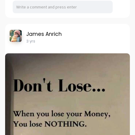
James Anrich
3 yrs