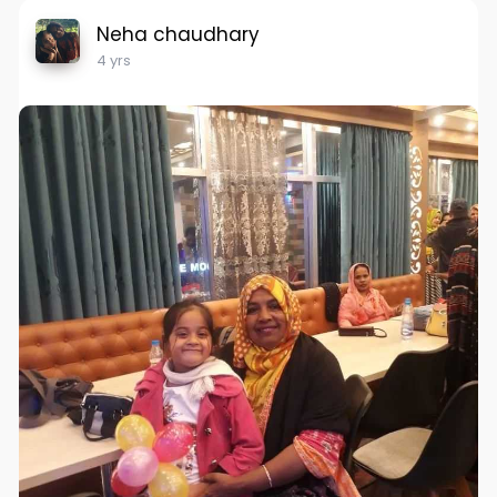
Neha chaudhary
4 yrs