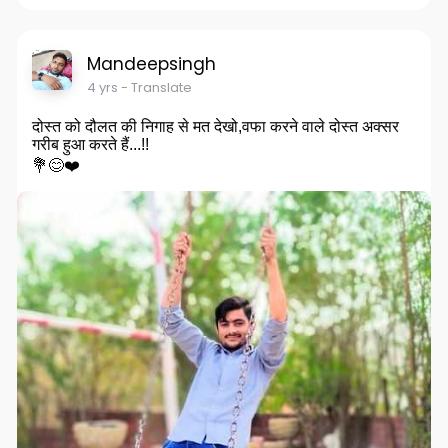
n
f
g
u
s
l
Mandeepsingh
l
4 yrs
- Translate
s
दोस्त को दौलत की निगाह से मत देखो,वफा करने वाले दोस्त अक्सर
c
गरीब हुआ करते हैं...!!
r
💐😊❤️
e
e
n