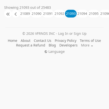
Showing 21093 out of 25483
21089
21090
21091
21092
21093
21094
21095
2109
© 2026 VFRNDS INC - Log In or Sign Up
Home
About
Contact Us
Privacy Policy
Terms of Use
Request a Refund
Blog
Developers
More
Language