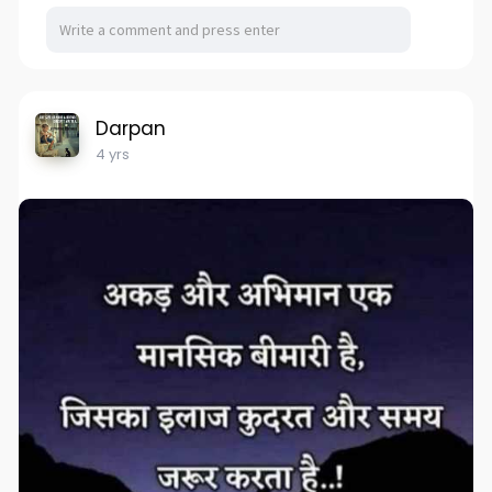
Darpan
4 yrs