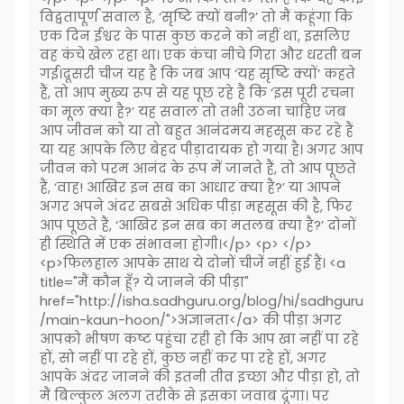
विद्वतापूर्ण सवाल है, ‘सृष्टि क्यों बनी?’ तो मैं कहूंगा कि
एक दिन ईश्वर के पास कुछ करने को नहीं था, इसलिए
वह कंचे खेल रहा था। एक कंचा नीचे गिरा और धरती बन
गई।दूसरी चीज यह है कि जब आप ‘यह सृष्टि क्यों’ कहते
हैं, तो आप मुख्य रूप से यह पूछ रहे हैं कि ‘इस पूरी रचना
का मूल क्या है?’ यह सवाल तो तभी उठना चाहिए जब
आप जीवन को या तो बहुत आनंदमय महसूस कर रहे हैं
या यह आपके लिए बेहद पीड़ादायक हो गया है। अगर आप
जीवन को परम आनंद के रूप में जानते हैं, तो आप पूछते
हैं, ‘वाह! आखिर इन सब का आधार क्या है?’ या आपने
अगर अपने अंदर सबसे अधिक पीड़ा महसूस की है, फिर
आप पूछते हैं, ‘आखिर इन सब का मतलब क्या है?’ दोनों
ही स्थिति में एक संभावना होगी।</p> <p> </p>
<p>फिलहाल आपके साथ ये दोनों चीजें नहीं हुई हैं। <a
title="मैं कौन हूँ? ये जानने की पीड़ा"
href="http://isha.sadhguru.org/blog/hi/sadhguru
/main-kaun-hoon/">अज्ञानता</a> की पीड़ा अगर
आपको भीषण कष्ट पहुंचा रही हो कि आप खा नहीं पा रहे
हों, सो नहीं पा रहे हों, कुछ नहीं कर पा रहे हों, अगर
आपके अंदर जानने की इतनी तीव्र इच्छा और पीड़ा हो, तो
मैं बिल्कुल अलग तरीके से इसका जवाब दूंगा। पर