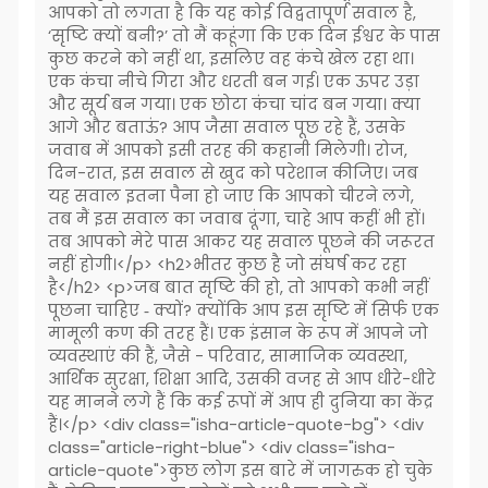
आपको तो लगता है कि यह कोई विद्वतापूर्ण सवाल है,
‘सृष्टि क्यों बनी?’ तो मैं कहूंगा कि एक दिन ईश्वर के पास
कुछ करने को नहीं था, इसलिए वह कंचे खेल रहा था।
एक कंचा नीचे गिरा और धरती बन गई। एक ऊपर उड़ा
और सूर्य बन गया। एक छोटा कंचा चांद बन गया। क्या
आगे और बताऊं? आप जैसा सवाल पूछ रहे हैं, उसके
जवाब में आपको इसी तरह की कहानी मिलेगी। रोज,
दिन-रात, इस सवाल से खुद को परेशान कीजिए। जब
यह सवाल इतना पैना हो जाए कि आपको चीरने लगे,
तब मैं इस सवाल का जवाब दूंगा, चाहे आप कहीं भी हों।
तब आपको मेरे पास आकर यह सवाल पूछने की जरूरत
नहीं होगी।</p> <h2>भीतर कुछ है जो संघर्ष कर रहा
है</h2> <p>जब बात सृष्टि की हो, तो आपको कभी नहीं
पूछना चाहिए ‐ क्यों? क्योंकि आप इस सृष्टि में सिर्फ एक
मामूली कण की तरह हैं। एक इंसान के रूप में आपने जो
व्यवस्थाएं की हैं, जैसे - परिवार, सामाजिक व्यवस्था,
आर्थिक सुरक्षा, शिक्षा आदि, उसकी वजह से आप धीरे-धीरे
यह मानने लगे हैं कि कई रूपों में आप ही दुनिया का केंद्र
हैं।</p> <div class="isha-article-quote-bg"> <div
class="article-right-blue"> <div class="isha-
article-quote">कुछ लोग इस बारे में जागरुक हो चुके