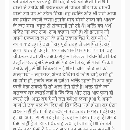
की वकालत कर रहा था। वह राज्य का सेनापति था।
दोनों ने उसके भी शयनकक्ष में झांका और एक बाल्टी
पानी उस पर भी उड़ेल दिया। वह व्यक्ति और भी गंदी भाषा
का प्रयोग करने लगा। इसके बाद योगी राजा को आश्रम
ले कर गया। बहुत से संन्यासी सो रहे थे। भक्ति का अर्थ
मंदिर जा कर राम-राम कहना नहीं है। वो इन्सान जो
अपने एकमात्र लक्ष्य के प्रति एकाग्रचित है, वह जो भी
काम कर रहा है उसमें वह पूरी तरह से समर्पित है, वही
सच्चा भक्त है। उन्होंने एक संन्यासी पर पानी फेंका। वह
चौंककर उठा और उसके मुंह से निकला शिव-शिव। फिर
उन्होंने एक दूसरे संन्यासी पर इसी तरह से पानी फेंका।
उसके मुंह से भी निकला - हे शंभो। योगी ने राजा को
समझाया - महाराज, अंतर देखिए। ये लोग चाहे जागे हों
या सोए हों, इनके मन में हमेशा भक्ति रहती है। आप खुद
फर्क देख सकते हैं। तो भक्त ऐसे होते हैं। भक्त होने का
मतलब यह कतई नहीं है कि दिन और रात आप पूजा ही
करते रहें। भक्त वह है जो बस हमेशा लगा हुआ है, अपने
मार्ग से एक पल के लिए भी विचलित नहीं होता। वह ऐसा
शख्स नहीं होता जो हर स्टेशन पर उतरता-चढ़ता रहे। वह
हमेशा अपने मार्ग पर होता है, वहां से डिगता नहीं है। अगर
ऐसा नहीं है तो यात्रा बेवजह लंबी हो जाती है। भक्ति की
शक्ति कुछ ऐसी है कि वह सृष्टा का सृजन कर सकती है।