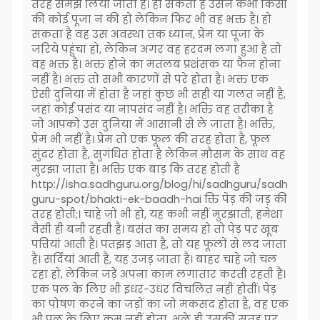
तरह समझ लिया जाता है। हो सकता है उसने कभी किसी
की कोई पूजा न की हो लेकिन फिर भी वह भक्त है। हो
सकता है वह उस अवस्था तक ध्यान, प्रेम या पूजा के
जरिये पहुंचा हो, लेकिन अगर वह हरदम लगा हुआ है तो
वह भक्त है। भक्त होने का मतलब प्रशंसक या फैन होना
नहीं है। भक्त तो सभी कारणों से परे होता है। भक्त एक
ऐसी दुनिया में होता है जहां कुछ भी सही या गलत नहीं है,
जहां कोई पसंद या नापसंद नहीं है। भक्ति वह तरीका है
जो आपको उस दुनिया में आसानी से ले जाता है। भक्ति,
प्रेम भी नहीं है। प्रेम तो एक फूल की तरह होता है, फूल
सुंदर होता है, सुगंधित होता है लेकिन मौसम के साथ वह
मुरझा जाता है। भक्ति एक बाड़ कि तरह होती है
http://isha.sadhguru.org/blog/hi/sadhguru/sadh
guru-spot/bhakti-ek-baadh-hai क्ति पेड़ की जड़ की
तरह होती;। चाहे जो भी हो, यह कभी नहीं मुरझाती, हमेशा
वैसी ही बनी रहती है। बसंत का समय हो तो पेड़ पर खूब
पत्तियां आती हैं। पतझड़ आता है, तो यह फूलों से लद जाता
है। सर्दियां आती हैं, यह उजड़ जाता है। बाहर चाहे जो चल
रहा हो, लेकिन जड़ें अपना काम लगातार करती रहती हैं।
एक पल के लिए भी इधर-उधर विचलित नहीं होतीं। पेड़
का पोषण करने का जड़ों का जो मकसद होता है, वह एक
भी पल के लिए कम नहीं होता, भले ही उसकी सतह पर