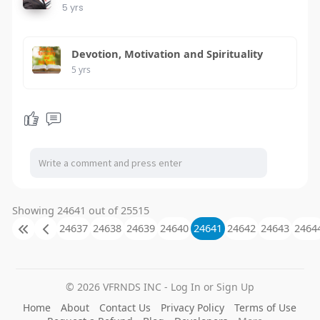
5 yrs
Devotion, Motivation and Spirituality
5 yrs
Showing 24641 out of 25515
24637
24638
24639
24640
24641
24642
24643
2464
© 2026 VFRNDS INC - Log In or Sign Up
Home
About
Contact Us
Privacy Policy
Terms of Use