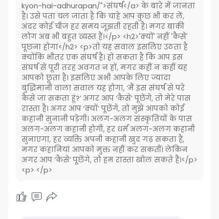
kyon-hai-adhurapan/">संघर्ष</a> के बारे में जानता
है। उसे पता चल जाता है कि चाहे आप कुछ भी कर लें,
अंदर कोई चीज हर समय जूझती रहती है। मगर बाकी
लोग अब भी बहुत व्यस्त हैं।</p> <h2>'क्यों' नहीं 'कैसे'
पूछना होगा</h2> <p>तो यह सवाल इसलिए उठता है
क्योंकि भीतर एक संघर्ष है। हो सकता है कि आप इस
संघर्ष से पूरी तरह अवगत न हों, मगर कहीं न कहीं यह
आपको छूता है। इसलिए अभी आपके लिए ज्यादा
बुद्धिमानी वाला सवाल यह होगा, ‘मैं इस संघर्ष से परे
कैसे जा सकता हूं?’ अगर आप ‘कैसे’ पूछेंगे, तो मेरे पास
रास्ता है। अगर आप ‘क्यों’ पूछेंगे, तो मुझे आपको कोई
कहानी सुनानी पड़ेगी। अलग-अलग संस्कृतियों के पास
अलग-अलग कहानी होगी, हर धर्म अलग-अलग कहानी
सुनाएगा, हर व्यक्ति अपनी कहानी खुद गढ़ सकता है,
मगर कहानियां आपको मुक्त नहीं कर सकतीं। लेकिन
अगर आप ‘कैसे’ पूछेंगे, तो हम रास्ता खोल सकते हैं।</p>
<p> </p>