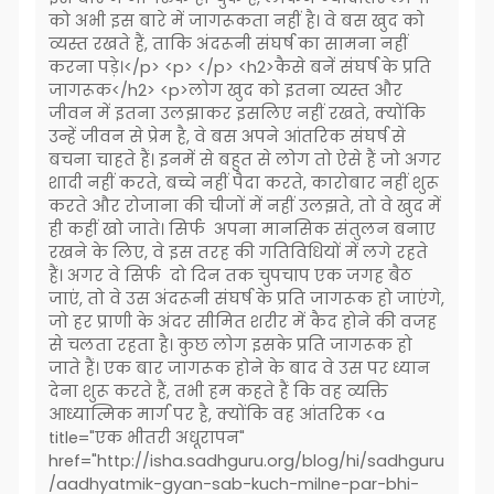
को अभी इस बारे में जागरूकता नहीं है। वे बस खुद को
व्यस्त रखते हैं, ताकि अंदरूनी संघर्ष का सामना नहीं
करना पड़े।</p> <p> </p> <h2>कैसे बनें संघर्ष के प्रति
जागरूक</h2> <p>लोग खुद को इतना व्यस्त और
जीवन में इतना उलझाकर इसलिए नहीं रखते, क्योंकि
उन्हें जीवन से प्रेम है, वे बस अपने आंतरिक संघर्ष से
बचना चाहते हैं। इनमें से बहुत से लोग तो ऐसे हैं जो अगर
शादी नहीं करते, बच्चे नहीं पैदा करते, कारोबार नहीं शुरू
करते और रोजाना की चीजों में नहीं उलझते, तो वे खुद में
ही कहीं खो जाते। सिर्फ अपना मानसिक संतुलन बनाए
रखने के लिए, वे इस तरह की गतिविधियों में लगे रहते
हैं। अगर वे सिर्फ दो दिन तक चुपचाप एक जगह बैठ
जाएं, तो वे उस अंदरूनी संघर्ष के प्रति जागरूक हो जाएंगे,
जो हर प्राणी के अंदर सीमित शरीर में कैद होने की वजह
से चलता रहता है। कुछ लोग इसके प्रति जागरूक हो
जाते हैं। एक बार जागरूक होने के बाद वे उस पर ध्यान
देना शुरू करते हैं, तभी हम कहते हैं कि वह व्यक्ति
आध्यात्मिक मार्ग पर है, क्योंकि वह आंतरिक <a
title="एक भीतरी अधूरापन"
href="http://isha.sadhguru.org/blog/hi/sadhguru
/aadhyatmik-gyan-sab-kuch-milne-par-bhi-