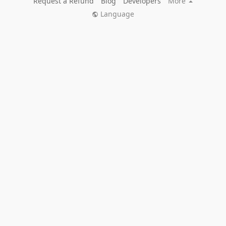
Request a Refund
Blog
Developers
More
Language