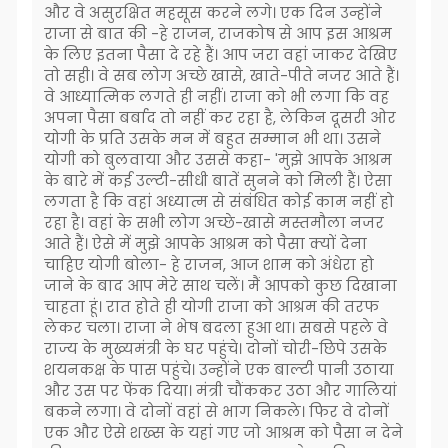
और वे असुरक्षित महसूस करने लगे। एक दिन उन्होंने
राजा से बात की -हे राजन, राजकोष से आप इस आश्रम
के लिए इतना पैसा दे रहे हैं। आप जरा वहां जाकर देखिए
तो सही। वे सब लोग अच्छे खासे, खाते-पीते नजर आते हैं।
वे आध्यात्मिक लगते ही नहीं। राजा को भी लगा कि वह
अपना पैसा बर्बाद तो नहीं कर रहा है, लेकिन दूसरी ओर
योगी के प्रति उसके मन में बहुत सम्मान भी था। उसने
योगी को बुलवाया और उससे कहा- 'मुझे आपके आश्रम
के बारे में कई उल्टी-सीधी बातें सुनने को मिली हैं। ऐसा
लगता है कि वहां अध्यात्म से संबंधित कोई काम नहीं हो
रहा है। वहां के सभी लोग अच्छे-खासे मस्तमौला नजर
आते हैं। ऐसे में मुझे आपके आश्रम को पैसा क्यों देना
चाहिए योगी बोला- हे राजन, आज शाम को अंधेरा हो
जाने के बाद आप मेरे साथ चलें। मैं आपको कुछ दिखाना
चाहता हूं। रात होते ही योगी राजा को आश्रम की तरफ
लेकर चला। राजा ने भेष बदला हुआ था। सबसे पहले वे
राज्य के मुख्यमंत्री के घर पहुंचे। दोनों चोरी-छिपे उसके
शयनकक्ष के पास पहुंचे। उन्होंने एक बाल्टी पानी उठाया
और उस पर फेंक दिया। मंत्री चौंककर उठा और गालियां
बकने लगा। वे दोनों वहां से भाग निकले। फिर वे दोनों
एक और ऐसे शख्स के यहां गए जो आश्रम को पैसा न देने