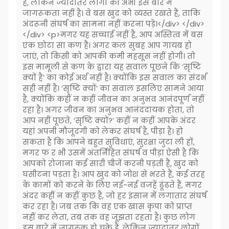
हैं, लेकिन ज्यादातर लोगों को अभी इस बारे में
जागरूकता नहीं है। वे बस खुद को व्यस्त रखते हैं, ताकि
अंदरूनी संघर्ष का सामना नहीं करना पड़े।</div> </div>
</div> <p>मगर यह सच्चाई नहीं है, आप अस्तित्व में बस
एक छोटा सा कण हैं। अगर कल सुबह आप गायब हो
जाएं, तो किसी को आपकी कमी महसूस नहीं होगी। तो
इस मामूली से कण के द्वारा यह सवाल पूछने कि ‘सृष्टि
क्यों है’ का कोई अर्थ नहीं है। क्योंकि इस सवाल का संदर्भ
सही नहीं है। ‘सृष्टि क्यों’ का सवाल इसलिए सामने आया
है, क्योंकि कहीं न कहीं जीवन का अनुभव आनंदपूर्ण नहीं
रहा है। अगर जीवन का अनुभव आनंददायक होता, तो
आप नहीं पूछते, ‘सृष्टि क्यों?’ कहीं न कहीं आपके अंदर
यहां अपनी मौजूदगी को लेकर संघर्ष है, पीड़ा है। हो
सकता है कि आपने बहुत सुविधाएं, सुरक्षा जुटा ली हों,
मगर फ र भी उसमें अंतर्निहित संघर्ष व पीड़ा ऐसी है कि
आपको रोजाना कई सारी चीजें करनी पड़ती हैं, खुद को
घसीटना पड़ता है। आप खुद को जोश से भरते हैं, कई तरह
के कामों को करने के लिए नई-नई वजहें ढूंढते हैं, मगर
अंदर कहीं न कहीं कुछ है, जो हर इंसान में लगातार संघर्ष
कर रहा है। जब तक कि वह एक खास कृपा को प्राप्त
नहीं कर लेता, तब तक वह जूझता रहता है। कुछ लोग
इस बारे में जागरुक हो चुके हैं, लेकिन ज्यादातर लोगों