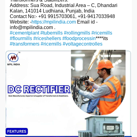
Address: Sua Road, Industrial Area – C, Dhandari
Kalan, 141014 Ludhiana, Punjab, India
Contact No:- +91 9915703061, +91-9417033948
Website: -
https://mpilindia.com
Email id -
info@mpilindia.com .
#cementplant
#tubemills
#rollingmills
#ricemills
#flourmills
#riceshellers
#foodprocessin
****its
#transformers
#ricemills
#voltagecontrolles