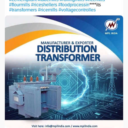
#flourmills
#riceshellers
#foodprocessin
****its
#transformers
#ricemills
#voltagecontrolles