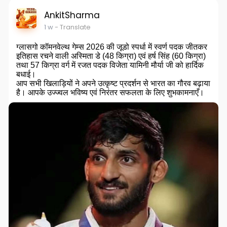
AnkitSharma
1 w
- Translate
ग्लासगो कॉमनवेल्थ गेम्स 2026 की जूडो स्पर्धा में स्वर्ण पदक जीतकर
इतिहास रचने वाली अस्मिता डे (48 किग्रा) एवं हर्ष सिंह (60 किग्रा)
तथा 57 किग्रा वर्ग में रजत पदक विजेता यामिनी मौर्या जी को हार्दिक
बधाई।
आप सभी खिलाड़ियों ने अपने उत्कृष्ट प्रदर्शन से भारत का गौरव बढ़ाया
है। आपके उज्ज्वल भविष्य एवं निरंतर सफलता के लिए शुभकामनाएँ।