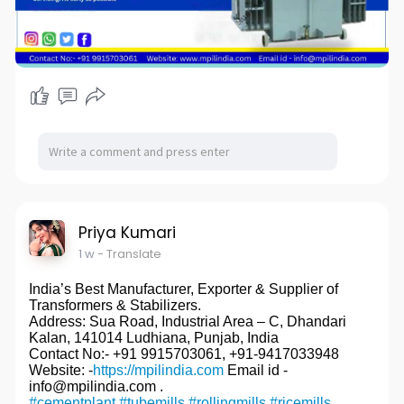
Priya Kumari
1 w
- Translate
India’s Best Manufacturer, Exporter & Supplier of
Transformers & Stabilizers.
Address: Sua Road, Industrial Area – C, Dhandari
Kalan, 141014 Ludhiana, Punjab, India
Contact No:- +91 9915703061, +91-9417033948
Website: -
https://mpilindia.com
Email id -
info@mpilindia.com .
#cementplant
#tubemills
#rollingmills
#ricemills