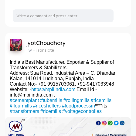
jyotChoudhary
1 w
- Translate
India’s Best Manufacturer, Exporter & Supplier of
Transformers & Stabilizers.
Address: Sua Road, Industrial Area – C, Dhandari
Kalan, 141014 Ludhiana, Punjab, India
Contact No:- +91 9915703061, +91-9417033948
Website: -
https://mpilindia.com
Email id -
info@mpilindia.com .
#cementplant
#tubemills
#rollingmills
#ricemills
#flourmills
#riceshellers
#foodprocessin
****its
#transformers
#ricemills
#voltagecontrolles