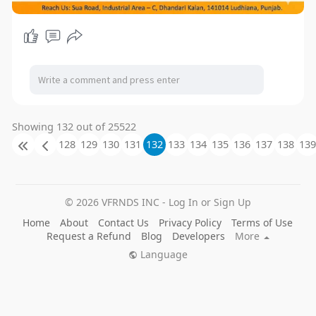
Showing 132 out of 25522
128
129
130
131
132
133
134
135
136
137
138
139
© 2026 VFRNDS INC - Log In or Sign Up
Home
About
Contact Us
Privacy Policy
Terms of Use
Request a Refund
Blog
Developers
More
Language