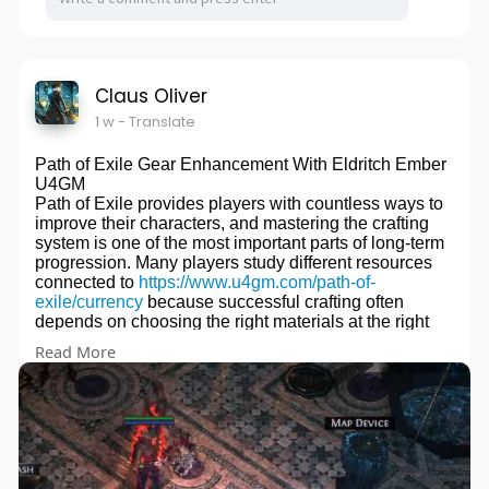
Claus Oliver
1 w
- Translate
Path of Exile Gear Enhancement With Eldritch Ember
U4GM
Path of Exile provides players with countless ways to
improve their characters, and mastering the crafting
system is one of the most important parts of long-term
progression. Many players study different resources
connected to
https://www.u4gm.com/path-of-
exile/currency
because successful crafting often
depends on choosing the right materials at the right
time. The Lesser Eldritch Ember is one of the unique
Read More
crafting items that helps players enhance their
equipment by adding powerful Eldritch implicit
modifiers, making it a useful resource for both
beginners and experienced players.
#u4gm
#poe