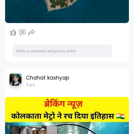
Chahat kashyap
3 yrs