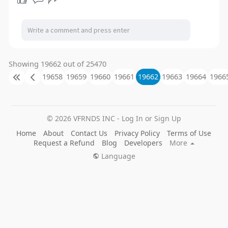
Showing 19662 out of 25470
19658
19659
19660
19661
19662
19663
19664
1966
© 2026 VFRNDS INC - Log In or Sign Up
Home
About
Contact Us
Privacy Policy
Terms of Use
Request a Refund
Blog
Developers
More
Language