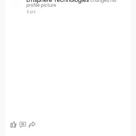
changed his
profile picture
3 yrs