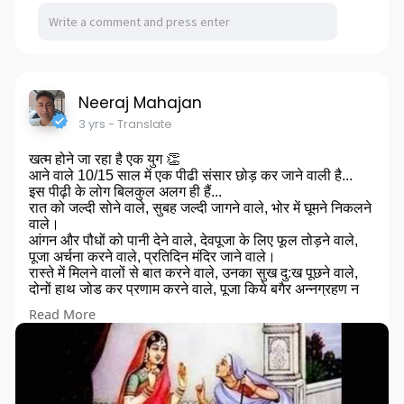
Neeraj Mahajan
3 yrs
- Translate
खत्म होने जा रहा है एक युग 👏
आने वाले 10/15 साल में एक पीढी संसार छोड़ कर जाने वाली है...
इस पीढ़ी के लोग बिलकुल अलग ही हैं...
रात को जल्दी सोने वाले, सुबह जल्दी जागने वाले, भोर में घूमने निकलने
वाले।
आंगन और पौधों को पानी देने वाले, देवपूजा के लिए फूल तोड़ने वाले,
पूजा अर्चना करने वाले, प्रतिदिन मंदिर जाने वाले।
रास्ते में मिलने वालों से बात करने वाले, उनका सुख दु:ख पूछने वाले,
दोनों हाथ जोड कर प्रणाम करने वाले, पूजा किये बगैर अन्नग्रहण न
करने वाले।
Read More
उनका अजीब सा संसार... तीज त्यौहार, मेहमान शिष्टाचार, अन्न, धान्य,
सब्जी, भाजी की चिंता तीर्थयात्रा, रीति रिवाज, सनातन धर्म के इर्द गिर्द
घूमने वाले।
पुराने फोन पे ही मोहित, फोन नंबर की डायरियां मेंटेन करने वाले, रॉन्ग
नम्बर से भी बात कर लेने वाले, समाचार पत्र को दिन भर में दो-तीन बार
पढ़ने वाले।