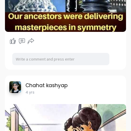
Chahat kashyap
4 yrs