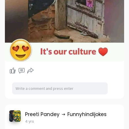
Preeti Pandey
Funnyhindijokes
4 yrs