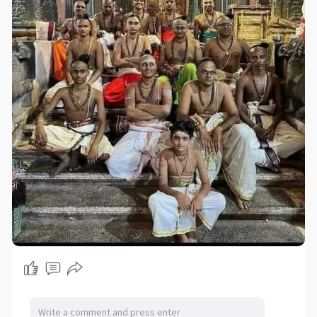
आज तक 283 बुद्धिमानों ने श्रीमद भगवद गीता का अनुवाद किया है
अलग अलग भाषाओं में जिनमें से 58 बंगाली, 44 अंग्रेजी, 12 जर्मन, 4
रूसी, 4 फ्रेंच, 13 स्पेनिश, 5 अरबी, 3 उर्दू और अन्य कई भाषाएं थी!
जिस व्यक्ति ने कुरान को बंगाली में अनुवाद किया उसका नाम गिरीश
चंद्र सेन था!
लेकिन वो इस्लाम मे नहीं गया शायद इसलिए कि वो इस अनुवाद करने से
पहले श्रीमद भागवद गीता को भी पढ़ चुके थे !
ये है सनातन धर्म और इसके धार्मिक ग्रंथों की ताकत
इन सत्य को आप परख सकते हैं ....!!जय भारत