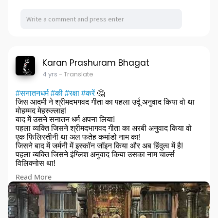
Karan Prashuram Bhagat
4 yrs
- Translate
#सनातनधर्म
#की
#रक्षा
#करें
🤔
जिस आदमी ने श्रीमदभगवद गीता का पहला उर्दू अनुवाद किया वो था
मोहम्मद मेहरुल्लाह!
बाद में उसने सनातन धर्म अपना लिया!
पहला व्यक्ति जिसने श्रीमदभागवद गीता का अरबी अनुवाद किया वो
एक फिलिस्तीनी था अल फतेह कमांडो नाम का!
जिसने बाद में जर्मनी में इस्कॉन जॉइन किया और अब हिंदुत्व में है!
पहला व्यक्ति जिसने इंग्लिश अनुवाद किया उसका नाम चार्ल्स
विलिक्नोस था!
ईसने भी बाद में हिन्दू धर्म अपना लिया उसका तो ये तक कहना था कि
Read More
दुनिया मे केवल हिंदुत्व बचेगा!
हिब्रू में अनुवाद करने वाला व्यक्ति Bezashition le fanah नाम का
इसरायली था जिसने बाद में हिंदुत्व अपना लिया था भारत मे आकर!
पहला व्यक्ति जिसने रूसी भाषा मे अनुवाद किया उसका नाम था
नोविकोव जो बाद में भगवान कृष्ण का भक्त बन गया था!