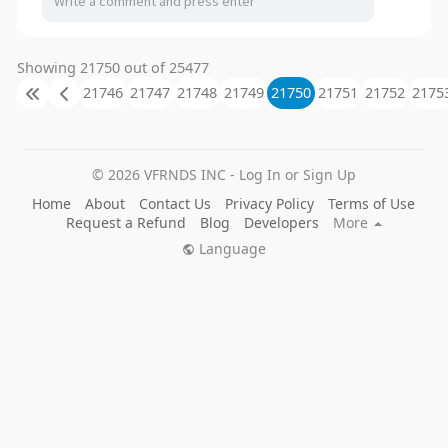
Showing 21750 out of 25477
21746
21747
21748
21749
21750
21751
21752
2175
© 2026 VFRNDS INC - Log In or Sign Up
Home
About
Contact Us
Privacy Policy
Terms of Use
Request a Refund
Blog
Developers
More
Language