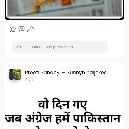
Preeti Pandey
Funnyhindijokes
4 yrs