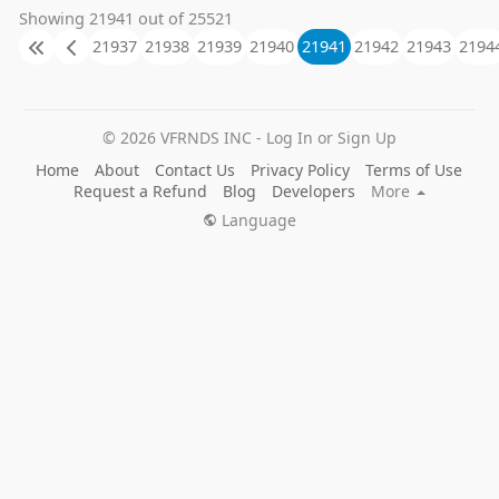
Showing 21941 out of 25521
21937
21938
21939
21940
21941
21942
21943
2194
© 2026 VFRNDS INC - Log In or Sign Up
Home
About
Contact Us
Privacy Policy
Terms of Use
Request a Refund
Blog
Developers
More
Language