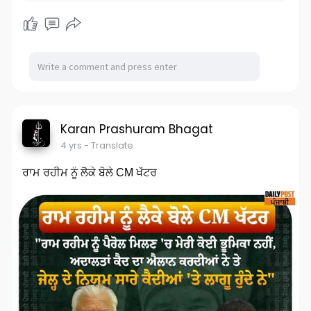
Karan Prashuram Bhagat
4 yrs
- Translate
ਰਾਮ ਰਹੀਮ ਨੂੰ ਲੈਕੇ ਬੋਲੇ CM ਖੱਟਰ