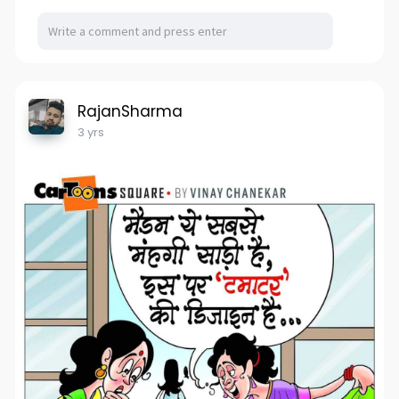
RajanSharma
3 yrs