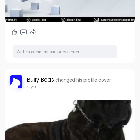
Bully Beds
changed his profile cover
3 yrs