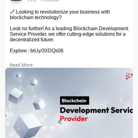
🔗 Looking to revolutionize your business with
blockchain technology?
Look no further! As a leading Blockchain Development
Service Provider, we offer cutting-edge solutions for a
decentralized future.
Explore : bit.ly/3XDQs06
#blockchainrevolution
#futuretech2023
Read More
#decentralizedsolutions
#cryptoinnovation
#blockchaindevelopment
#techtrends2023
#digitaltransformation
#smartcontracts
#cryptorevolution
#blockchainservices