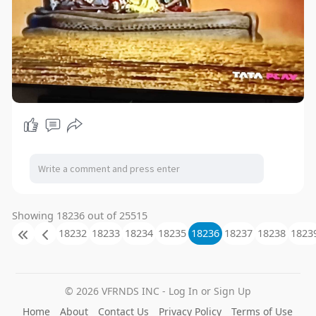
Showing 18236 out of 25515
18232
18233
18234
18235
18236
18237
18238
1823
© 2026 VFRNDS INC - Log In or Sign Up
Home
About
Contact Us
Privacy Policy
Terms of Use