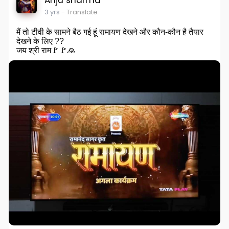
Anju sharma
3 yrs
- Translate
मैं तो टीवी के सामने बैठ गई हूं रामायण देखने और कौन-कौन है तैयार
देखने के लिए ??
जय श्री राम🚩🚩🙏