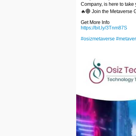
Company, is here to take y
🔥🌐 Join the Metaverse 
Get More Info
https://bit.ly/3Tnm87S
#osizmetaverse
#metave