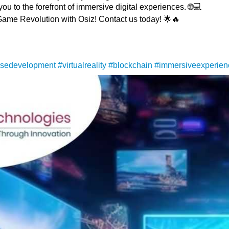
ou to the forefront of immersive digital experiences. 🌐💻
Game Revolution with Osiz! Contact us today! 🌟🔥
rsedevelopment
#virtualreality
#blockchain
#immersiveexperien