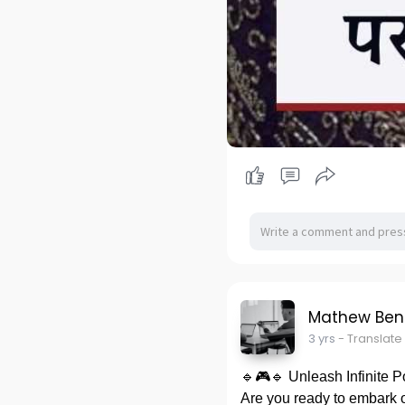
Mathew Ben
3 yrs
- Translate
🔹🎮🔹 Unleash Infinite 
Are you ready to embark 