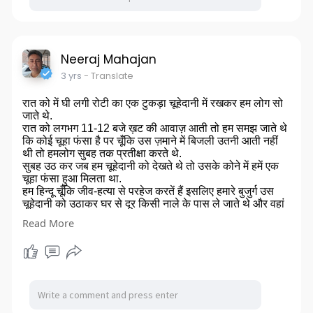
Neeraj Mahajan
3 yrs
- Translate
रात को में घी लगी रोटी का एक टुकड़ा चूहेदानी में रखकर हम लोग सो
जाते थे.
रात को लगभग 11-12 बजे ख़ट की आवाज़ आती तो हम समझ जाते थे
कि कोई चूहा फंसा है पर चूँकि उस ज़माने में बिजली उतनी आती नहीं
थी तो हमलोग सुबह तक प्रतीक्षा करते थे.
सुबह उठ कर जब हम चूहेदानी को देखते थे तो उसके कोने में हमें एक
चूहा फंसा हुआ मिलता था.
हम हिन्दू चूँकि जीव-हत्या से परहेज करतें हैं इसलिए हमारे बुजुर्ग उस
चूहेदानी को उठाकर घर से दूर किसी नाले के पास ले जाते थे और वहां
जाकर उसका गेट खोल देते थे ताकि वो चूहा वहां से निकल कर भाग
Read More
जाए.
मगर हमें ये देखकर बड़ा ताज्जुब होता था कि गेट खोले जाने के बाबजूद
भी वो चूहा वहां से भागता नहीं था बल्कि वहीं कोने में दुबका रहता था.
तब हमारे बुजुर्ग एक लकड़ी लेकर उससे उस चूहे को धीरे से मारते थे
और भाग-भाग की आवाज़ लगाते थे पर तब भी वो चूहा अपनी जगह से
टस से मस नहीं होता था.
बार-बार उसे लकड़ी से मारने और शोर करने के बाद वो चूहा निकल कर