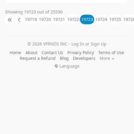
Showing 19723 out of 25530
19719
19720
19721
19722
19723
19724
19725
1972
© 2026 VFRNDS INC - Log In or Sign Up
Home
About
Contact Us
Privacy Policy
Terms of Use
Request a Refund
Blog
Developers
More
Language