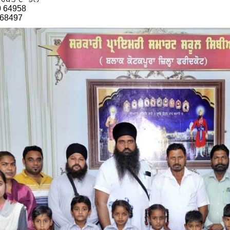
0 64958
 68497