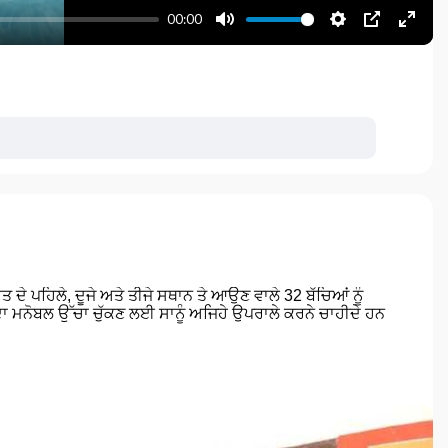
00:00
M
S
P
E
u
e
I
n
t
t
P
t
e
t
e
i
r
n
f
g
u
s
l
l
s
c
 ਦੇ ਪਹਿਲੇ, ਦੂਜੇ ਅਤੇ ਤੀਜੇ ਸਥਾਨ ਤੇ ਆਉਣ ਵਾਲੇ 32 ਬੱਚਿਆਂ ਨੂੰ
 ਦਾ ਮਨੋਬਲ ਉੱਚਾ ਚੁੱਕਣ ਲਈ ਸਾਨੂੰ ਅਜਿਹੇ ਉਪਰਾਲੇ ਕਰਨੇ ਚਾਹੀਦੇ ਹਨ
r
e
e
n