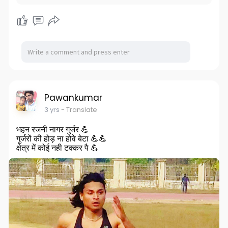
Pawankumar
3 yrs
- Translate
भहन रजनी नागर गुर्जर 💪
गुर्जरों की होड़ ना होवे बेटा 💪💪
क्षेत्र में कोई नही टक्कर पै 💪