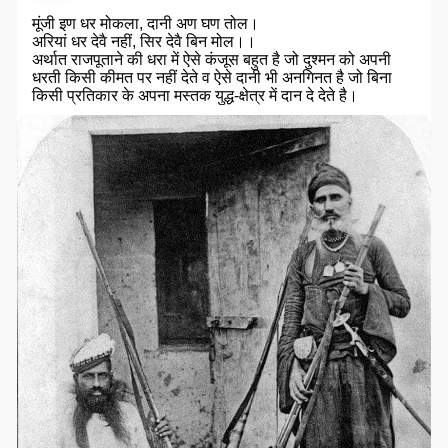
मूंजी इण धर मोकला, दानी अण घण तोल।
अरियां धर देवै नहीं, सिर देवै बिन मोल।।
अर्थात राजपूताने की धरा में ऐसे कंजूस बहुत है जो दुश्मन को अपनी
धरती किसी कीमत पर नहीं देते व ऐसे दानी भी अनगिनत है जो बिना
किसी प्रतिकार के अपना मस्तक युद्ध-क्षेत्र में दान दे देते है।