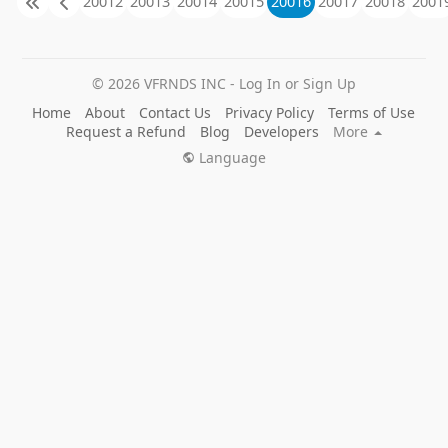
20012
20013
20014
20015
20016
20017
20018
2001
© 2026 VFRNDS INC - Log In or Sign Up
Home
About
Contact Us
Privacy Policy
Terms of Use
Request a Refund
Blog
Developers
More
Language