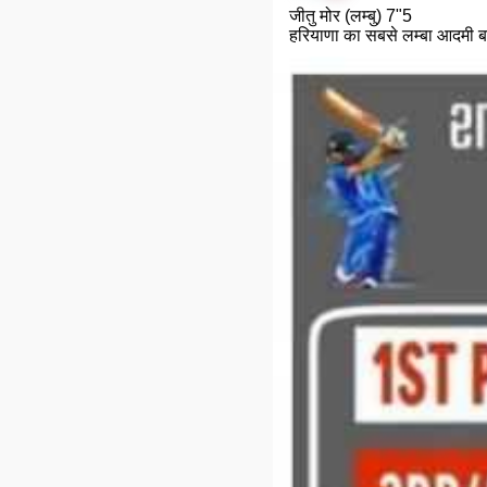
जीतु मोर (लम्बु) 7"5
हरियाणा का‌ सबसे लम्बा आदमी बतौर