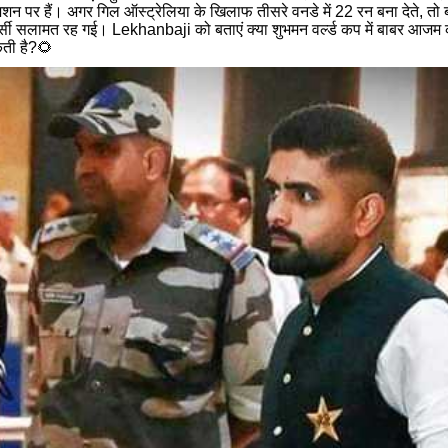
न पर हैं। अगर गिल ऑस्ट्रेलिया के खिलाफ तीसरे वनडे में 22 रन बना देते, तो ब
ी सलामत रह गई। Lekhanbaji को बताएं क्या शुभमन वर्ल्ड कप में बाबर आजम को
कती है?🌻