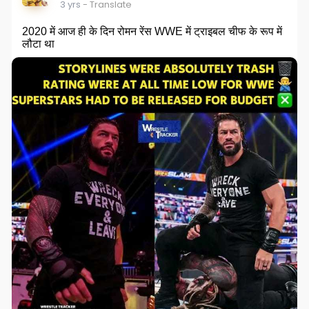
3 yrs
- Translate
2020 में आज ही के दिन रोमन रेंस WWE में ट्राइबल चीफ के रूप में
लौटा था