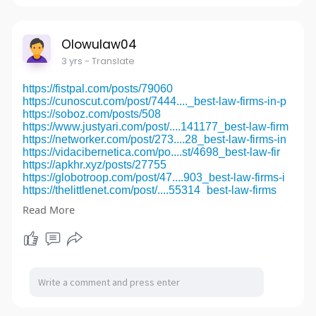
Olowulaw04
3 yrs
- Translate
https://fistpal.com/posts/79060
https://cunoscut.com/post/7444...._best-law-firms-in-p
https://soboz.com/posts/508
https://www.justyari.com/post/....141177_best-law-firm
https://networker.com/post/273....28_best-law-firms-in
https://vidacibernetica.com/po....st/4698_best-law-fir
https://apkhr.xyz/posts/27755
https://globotroop.com/post/47....903_best-law-firms-i
https://thelittlenet.com/post/....55314_best-law-firms
https://kaalama.org/post/461006
Read More
https://fistpal.com/posts/79086
https://cunoscut.com/post/7462...._criminal-defense-la
https://soboz.com/posts/509
https://www.justyari.com/post/....141191_criminal-defe
https://networker.com/post/273....48_criminal-defense-
https://vidacibernetica.com/po....st/4706_criminal-def
https://apkhr.xyz/posts/27765
https://globotroop.com/post/47....929_criminal-defense