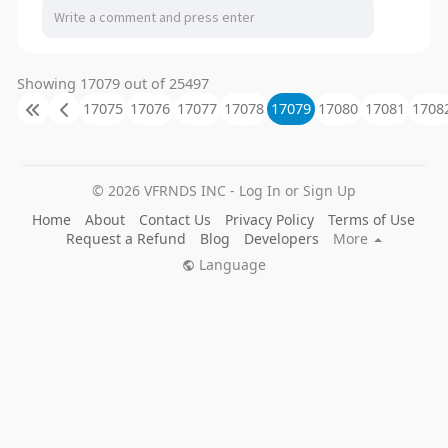
Showing 17079 out of 25497
17075
17076
17077
17078
17079
17080
17081
1708
© 2026 VFRNDS INC - Log In or Sign Up
Home
About
Contact Us
Privacy Policy
Terms of Use
Request a Refund
Blog
Developers
More
Language