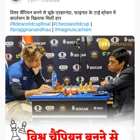
3 yrs
- Translate
s
विश्व चैंपियन बनने से चूके प्रज्ञानंदा, फाइनल के टाई ब्रेकर में
c
कार्लसन के खिलाफ मिली हार
r
#fideworldcupfinal
|
#chessworldcup
|
#praggnanandhaa
|
#magnuscarlsen
e
e
n