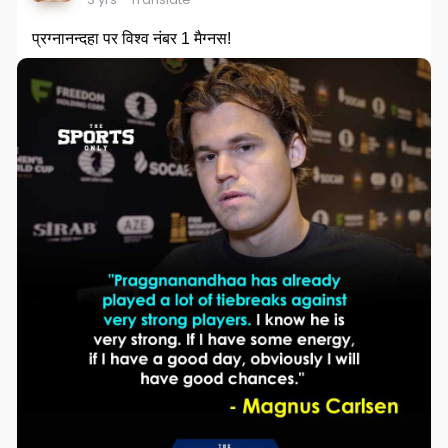
प्रग्नानन्दहा पर विश्व नंबर 1 मैग्नस!