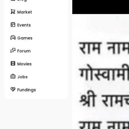
Market
Events
Games
Forum
Movies
Jobs
Fundings