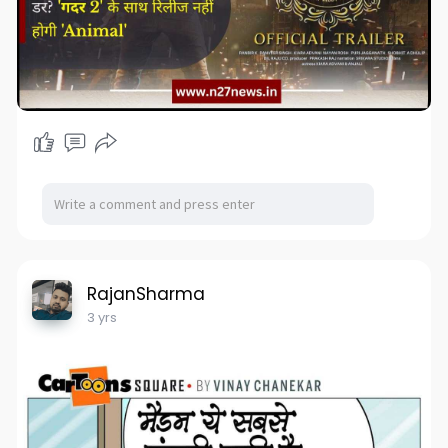
RajanSharma
3 yrs