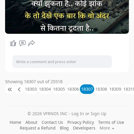
Showing 18307 out of 25518
18303
18304
18305
18306
18307
18308
18309
1831
© 2026 VFRNDS INC - Log In or Sign Up
Home
About
Contact Us
Privacy Policy
Terms of Use
Request a Refund
Blog
Developers
More