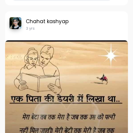
Chahat kashyap
3 yrs