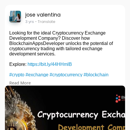
jose valentina
3 yrs
- Translate
Looking for the ideal Cryptocurrency Exchange
Development Company? Discover how
BlockchainAppsDeveloper unlocks the potential of
cryptocurrency trading with tailored exchange
development services.
Explore:
https://bit.ly/44HHmlB
#crypto
#exchange
#cryptocurrency
#blockchain
#cryptocurrencyexchangedevelopment
#cryptotrading
Read More
#cryptocommunity
#cryptoexchange
#business
#entrepreneur
#uae
#usa
#japan
#italy
#spain
#singapore
#digitalasset
#binance
#ethereum
#cryptowallet
#bitcoin
#bitcoinnews
#cryptoinvestor
#bitcointrading
#trading