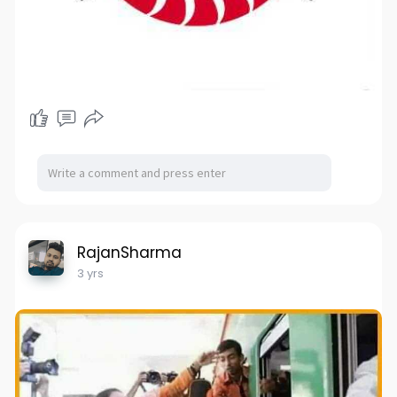
RajanSharma
3 yrs