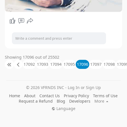
Showing 17096 out of 25502
17092
17093
17094
17095
17096
17097
17098
1709
© 2026 VFRNDS INC - Log In or Sign Up
Home
About
Contact Us
Privacy Policy
Terms of Use
Request a Refund
Blog
Developers
More
Language