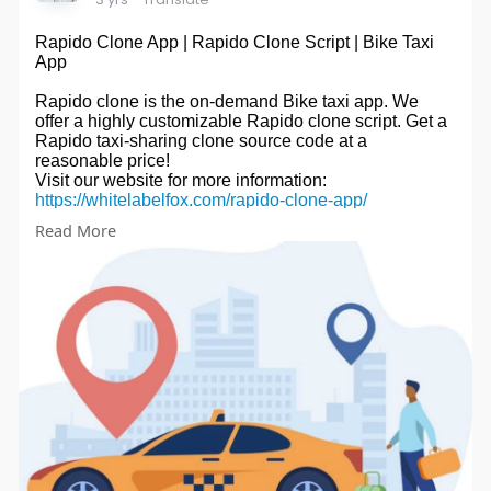
Rapido Clone App | Rapido Clone Script | Bike Taxi
App
Rapido clone is the on-demand Bike taxi app. We
offer a highly customizable Rapido clone script. Get a
Rapido taxi-sharing clone source code at a
reasonable price!
Visit our website for more information:
https://whitelabelfox.com/rapido-clone-app/
Read More
#rapidoclone
#rapidoapp
#rapidocloneapp
#rapidoclonescript
#rapidoappclonescript
#rapidobiketaxicloneapp
#biketaxiapp
#biketaxi
#applikerapido
#rapidobiketaxi