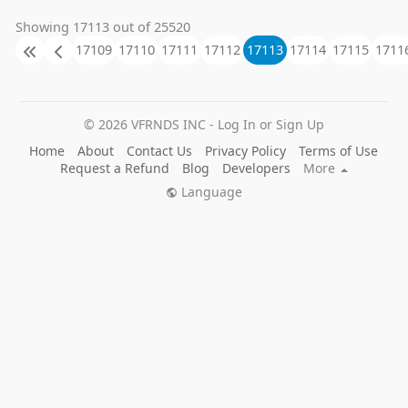
Showing 17113 out of 25520
17109
17110
17111
17112
17113
17114
17115
1711
© 2026 VFRNDS INC - Log In or Sign Up
Home
About
Contact Us
Privacy Policy
Terms of Use
Request a Refund
Blog
Developers
More
Language