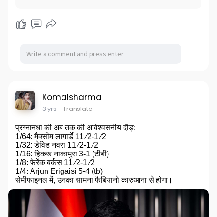
Komalsharma
3 yrs
- Translate
प्रग्नानधा की अब तक की अविश्वसनीय दौड़:
1/64: मैक्सीम लागार्डे 11 ⁄2-1 ⁄2
1/32: डेविड नवरा 11 ⁄2-1 ⁄2
1/16: हिकरू नाकामुरा 3-1 (टीबी)
1/8: फेरेंक बर्कस 11 ⁄2-1 ⁄2
1/4: Arjun Erigaisi 5-4 (tb)
सेमीफाइनल में, उनका सामना फैबियानो कारुआना से होगा।