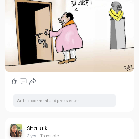
Shallu k
3 yrs
- Translate