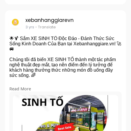
xebanhanggiarevn
3 yrs
- Translate
🌟🍹 Sắm XE SINH TỐ Độc Đáo - Đánh Thức Sức
Sống Kinh Doanh Của Bạn tại Xebanhanggiare.vn! 🚀
🚐
Chúng tôi đã biến XE SINH TỐ thành một tác phẩm
nghệ thuật đẹp mắt, tạo nên điểm đến lý tưởng để
khách hàng thưởng thức những món đồ uống đầy
sức sống. 🌈
🎨 Tại Xebanhanggiare.vn, chúng tôi tự hào là chuyên
Read More
gia trong việc thiết kế và sản xuất xe bán sinh tố theo
yêu cầu của khách hàng. Chúng tôi cam kết:
✅ Chất lượng sản phẩm không giới hạn.
✅ Mẫu mã đa dạng và thiết kế độc đáo.
✅ Decal độc quyền tạo điểm nhấn riêng cho thương
hiệu của bạn.
✅ Chế độ bảo hành lên đến 36 tháng, đảm bảo sự