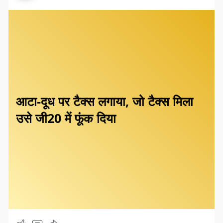
आटा-दूध पर टैक्स लगाया, जो टैक्स मिला
उसे जी20 में फूंक दिया