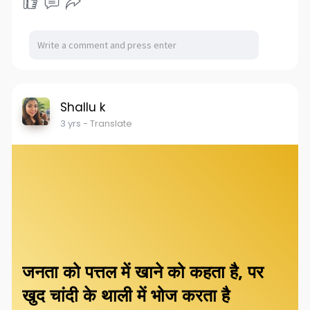
Shallu k
3 yrs
- Translate
जनता को पत्तल में खाने को कहता है, पर
खुद चांदी के थाली में भोज करता है