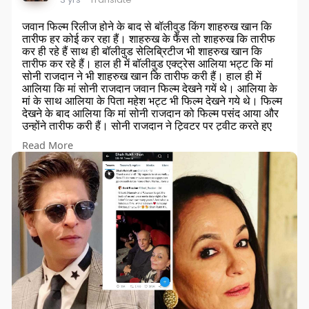
जवान फिल्म रिलीज होने के बाद से बॉलीवुड किंग शाहरुख खान कि
तारीफ हर कोई कर रहा हैं। शाहरुख के फैंस तो शाहरुख कि तारीफ
कर ही रहे हैं साथ ही बॉलीवुड सेलिब्रिटीज भी शाहरुख खान कि
तारीफ कर रहे हैं। हाल ही में बॉलीवुड एक्ट्रेस आलिया भट्ट कि मां
सोनी राजदान ने भी शाहरुख खान कि तारीफ करी हैं। हाल ही में
आलिया कि मां सोनी राजदान जवान फिल्म देखने गयें थे। आलिया के
मां के साथ आलिया के पिता महेश भट्ट भी फिल्म देखने गये थे। फिल्म
देखने के बाद आलिया कि मां सोनी राजदान को फिल्म पसंद आया और
उन्होंने तारीफ करी हैं। सोनी राजदान ने ट्विटर पर ट्वीट करते हुए
शाहरुख और एटली कि तारीफ करी हैं। सोनी राजदान ने ट्विटर पर
Read More
लिखा हैं "मुझे नहीं पता कि कितने वर्षों के बाद हम दोनों को मूवी डेट पर
ले जाने में शाहरुख और जवान को लग गए! और क्या शानदार फिल्म है -
दिमाग चकरा गया ♥️ खुश है एटली वाह सर। शाहरुख खान हर फिल्म
के साथ और भी अद्भुत होते जाते हैं। हर तरफ से बहुत-बहुत बधाई।"
आलिया के मां सोनी राजदान के ट्वीट के बाद शाहरुख ने भी रिप्लाई
दिया हैं। रिप्लाई देते हुए शाहरुख ने लिखा हैं "धन्यवाद मैडम!!! सर को
भी मेरा प्रणाम.... अब मैं जल्द ही और फिल्में करूंगा ताकि आप लोग
अक्सर ऐसी डेट पर जा सकें। हा हा...लव यू।"