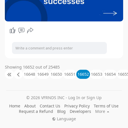
Showing 16652 out of 25485
16648
16649
16650
16651
16652
16653
16654
1665
© 2026 VFRNDS INC - Log In or Sign Up
Home
About
Contact Us
Privacy Policy
Terms of Use
Request a Refund
Blog
Developers
More
Language