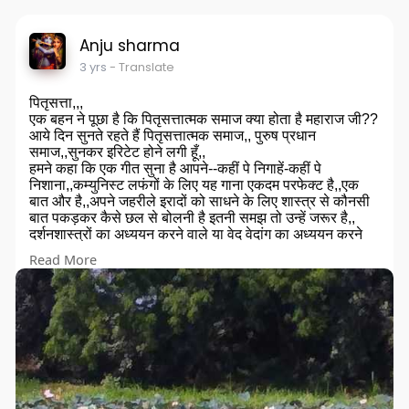
Anju sharma
3 yrs
- Translate
पितृसत्ता,,,
एक बहन ने पूछा है कि पितृसत्तात्मक समाज क्या होता है महाराज जी??
आये दिन सुनते रहते हैं पितृसत्तात्मक समाज,, पुरुष प्रधान
समाज,,सुनकर इरिटेट होने लगी हूँ,,
हमने कहा कि एक गीत सुना है आपने--कहीं पे निगाहें-कहीं पे
निशाना,,कम्युनिस्ट लफंगों के लिए यह गाना एकदम परफेक्ट है,,एक
बात और है,,अपने जहरीले इरादों को साधने के लिए शास्त्र से कौनसी
बात पकड़कर कैसे छल से बोलनी है इतनी समझ तो उन्हें जरूर है,,
दर्शनशास्त्रों का अध्ययन करने वाले या वेद वेदांग का अध्ययन करने
वाले यह जानते हैं कि पुरूष का मतलब परमात्मा,,
#सांख्यदर्शन
में जब
Read More
महर्षि कपिल पुरुष का उच्चारण करते हैं तो दोनों अर्थ एकसाथ ध्वनित
होते हैं,,आत्मा और परमात्मा,,और कपिल कोई ऐसे वैसे ऋषि नहीं हैं न
सांख्यदर्शन ऐसा ही कोई टीप कर दिया गया ग्रन्थ,, श्रीकृष्ण जब सिद्धों
की घोषणा करते हैं तो कहते हैं--सिद्धानां
#कपिलो
अहम--सिद्धों में मैं
कपिल हूँ,, एक जगह कहते हैं-न च सांख्य समम् ज्ञानम--
#सांख्य
के
बराबर उसके समान कोई ज्ञान नहीं है,, और सांख्य के ऋषि कपिल
कहते हैं पुरुष अर्थात आत्मा पुरुष अर्थात परमात्मा,,
तो जब भी दांति हथौड़ा के निशान वाले लाल रंग के अधम कहें पुरुष
प्रधान समाज--तब तब समझ लेना चाहिए ऐसे लोग जो
#आत्मवान
हैं