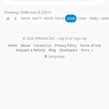
Showing 16580 out of 25514
16576
16577
16578
16579
16580
16581
16582
1658
© 2026 VFRNDS INC - Log In or Sign Up
Home
About
Contact Us
Privacy Policy
Terms of Use
Request a Refund
Blog
Developers
More
Language