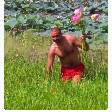
यानी अपनी आत्मा की आवाज सुनकर चलते हैं और ऐसा समाज जो
परमात्मा प्रधान है यानी आस्तिकता जीवन में प्राणवायु की तरह घुली
मिली है,,वे उन आत्मवान लोगों को तुम्हारे द्वारा खत्म करना चाहते हैं
ताकि तुम आसान शिकार हो सको,,
तुंम नंगी होकर नाचती हो कि अब पुरुष प्रधान समाज हमें स्वीकार नहीं
तब तुम यह सोचती हो कि घर में भाई पति पिता आदि,,जबकि वे छोटे
टारगेट से बड़ा निशाना सेट कर रहे हैं,,समझ सको तो समझ जाओ
इतना कठिन नहीं यह,,
#पितृसत्तात्मक
समाज यानी वह समाज जो ईश्वर की आज्ञाओं से
संचालित है,, यानी
#वेद
से संचालित है,, क्योंकि ईश्वर ही इस सृष्टि का
जगतपिता है,, लेकिन दिमाग से पैदल लफंगी सोचती हैं कि घर में बैठा
पिता,, वे उसका विरोध करती करती कब
#परमपिता
का विरोध शुरू कर
देती हैं स्वयं उनको भी नहीं पता चलता,, पता चलता है तबतक किडनी
लिवर आंखे बेची जा चुकी होती हैं या इतनी और इतनों द्वारा भोगी जा
चुकी होती हैं कि वेश्या भी उनके आगे सती लगे,, या फिर बोरी या फ्रिज
में पहुंच चुकी होती हैं,,
तो पितृसत्तात्मक समाज या पुरुष प्रधान समाज का मतलब है जब शरीर
की बात करोगे तो ऐसा शरीर जिसमें आत्मा की प्रधानता है वह आपको
चलाती है और समाज की बात करोगे तो ऐसा समाज जहां परमात्मा को
साक्षी मानकर पुण्य परिश्रम और
#पराक्रम
किए जाते हैं,,
आप भाई, पति या पिता सोचते हैं तो इसमें हमारी गलती नहीं,, अपना
मानसिक चैकप करवाइए पलिज्ज,,
ॐ श्री परमात्मने नमः। *सूर्यदेव*