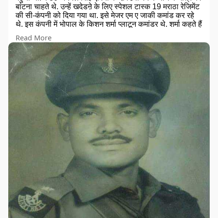
बांटना चाहते थे. उन्हें खदेडऩे के लिए स्पेशल टास्क 19 मराठा रेजिमेंट
की सी-कंपनी को दिया गया था. इसे मेजर एम ए जाकी कमांड कर रहे
थे. इस कंपनी में भोपाल के किशन शर्मा प्लाटून कमांडर थे. शर्मा कहते हैं
कि दो दिन पहले ही गांव के लोगों से पता चला था कि पाकिस्तानी रेंजर्स
Read More
भारतीय इलाके में आ पहुंचे हैं. खुफिया सूचना थी कि इस इलाके से जो
घुसपैठ हुई है उसका लक्ष्य अमृतसर पहुंचने का है. 20 सितंबर सन
1965 ई. सुबह के 6.30 बजे थे, रात में ठीक से नींद नहीं होने और
अलसाए दुश्मन पर हमला बोलने के लिए यह समय सटीक था. गन्ने के
खेतों से छुपते हुए हम करीब एक घंटे ही आगे चले थे कि दुश्मन ने
फायरिंग शुरू कर दी. हमारे टैंक कीचड़ में फंस गए. उन्हें निकालने में
यूनिट के एक मेजर और अफसर शहीद हो गए. जंग की खबरें धक्का
पहुंचाने वाली थी. ऐसे में हमें आदेश मिला था दुश्मन से भिड़ जाने का.
दुश्मन गड्ढों में छिपकर फायर कर रहे थे. मेजर जाकी की दायीं बांह में
गोली लगी फिर भी हम लड़ते रहे. पाकिस्तानी फौज को ग्रेनेड, बैनट,
जवानों के शव, नक्शे और बारूद से भरे ट्रक छोड़कर भागना पड़ा.
हमारी टास्क फोर्स को कमांड किया मिलिट्री क्रॉस, वीर चक्र से
सम्मानित ब्रिगेडियर प्यारा सिंह ने, बटालियन कमांडर थे लेफ्टिनेंट
एसजी परब. 22 सितंबर की सुबह उन्होंने फिर जोरदार हमला किया.
मुकाबला करने के लिए हमारे पास आरसीएल गन, सेंचुरियन टैंक थे. देर
रात तक फायरिंग हुई लेकिन हमने दुश्मन को अपने इलाकों में दोबारा
घुसने का कोई मौका नहीं दिया. रात 3.30 बजे सीज फायर की घोषणा
हुई. तीन दिन में तीन अफसरों समेत 14 फौजी शहीद हुए. कई जख्मी
हुए, मेजर जाकी को वीर चक्र प्रदान किया गया. मैं कभी भूल नहीं
सकता जब 40 घंटे तक मेरे बाजू में एक शहीद साथी का शव था.
1965 के युद्ध के 50 साल पूरे होने पर युद्ध के वीरों का राष्ट्रपति भवन