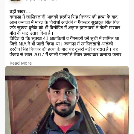
बड़ी खबर….
कनाडा में खालिस्तानी आतंकी हरदीप सिंह निज्जर की हत्या के बाद
आज कनाडा में भारत के विरोधी आतंकी व गैंगस्टर सुखदूल सिंह गिल
उर्फ ​​सुक्खा दुनेके को भी विनीपिग में अज्ञात हमलावरों ने गोली मारकर
मौत के घाट उतार दिया है।
विदित हो कि सुक्खा 41 आतंकियों व गैंगस्टरों की सूची में शामिल था,
जिसे NIA ने भी जारी किया था। कनाड़ा में खालिस्तानी आतंकी
हरदीप सिंह निज्जर की हत्या के बाद यह दूसरी बड़ी वारदात है। वह
पंजाब से साल 2017 में जाली पासपोर्ट तैयार करवाकर कनाडा फरार
हुआ था। सुक्खा दुनेके मूलतः पंजाब के मोगा जिले का रहने वाला था।
Read More
गैंगस्टर सुक्खा दुन्नेके भारत के A कैटेगरी गैंगस्टर लिस्ट में शामिल
था।