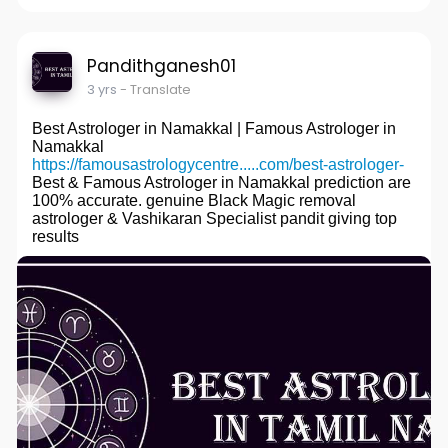
Pandithganesh01
3 yrs
- Translate
Best Astrologer in Namakkal | Famous Astrologer in
Namakkal
https://famousastrologycentre.....com/best-astrologer-
Best & Famous Astrologer in Namakkal prediction are
100% accurate. genuine Black Magic removal
astrologer & Vashikaran Specialist pandit giving top
results