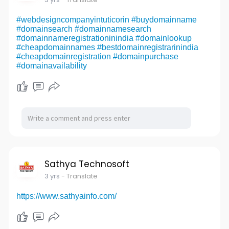
#webdesigncompanyintuticorin
#buydomainname
#domainsearch
#domainnamesearch
#domainnameregistrationinindia
#domainlookup
#cheapdomainnames
#bestdomainregistrarinindia
#cheapdomainregistration
#domainpurchase
#domainavailability
Sathya Technosoft
3 yrs
- Translate
https://www.sathyainfo.com/