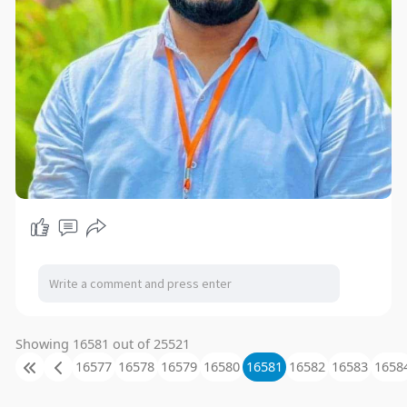
Showing 16581 out of 25521
16577
16578
16579
16580
16581
16582
16583
1658