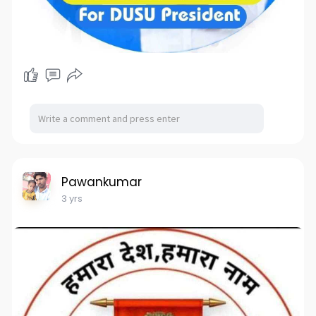
Pawankumar
3 yrs