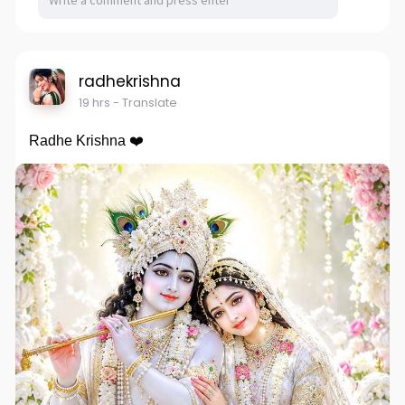
radhekrishna
19 hrs
- Translate
Radhe Krishna ❤️