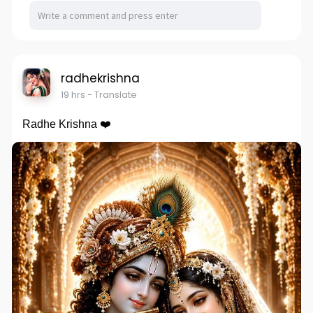
radhekrishna
19 hrs
- Translate
Radhe Krishna ❤️