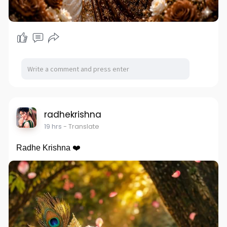
radhekrishna
19 hrs
- Translate
Radhe Krishna ❤️