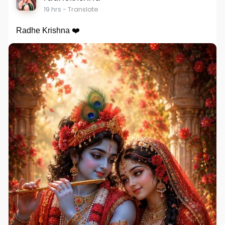
19 hrs
- Translate
Radhe Krishna ❤️