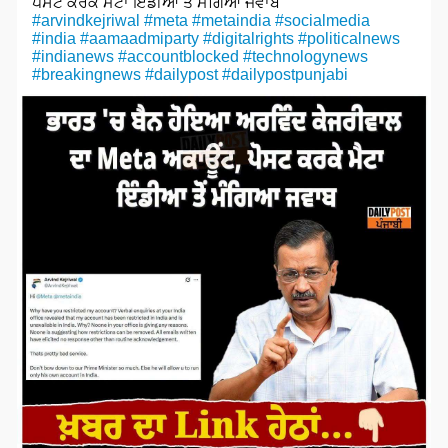
ਪੋਸਟ ਕਰਕੇ ਮੈਟਾ ਇੰਡੀਆ ਤੋਂ ਮੰਗਿਆ ਜਵਾਬ
#arvindkejriwal
#meta
#metaindia
#socialmedia
#india
#aamaadmiparty
#digitalrights
#politicalnews
#indianews
#accountblocked
#technologynews
#breakingnews
#dailypost
#dailypostpunjabi