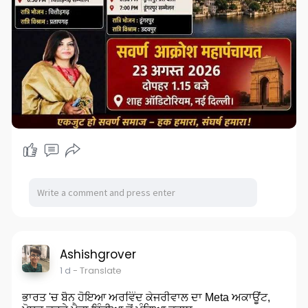
Ashishgrover
1 d
- Translate
ਭਾਰਤ 'ਚ ਬੈਨ ਹੋਇਆ ਅਰਵਿੰਦ ਕੇਜਰੀਵਾਲ ਦਾ Meta ਅਕਾਊਂਟ,