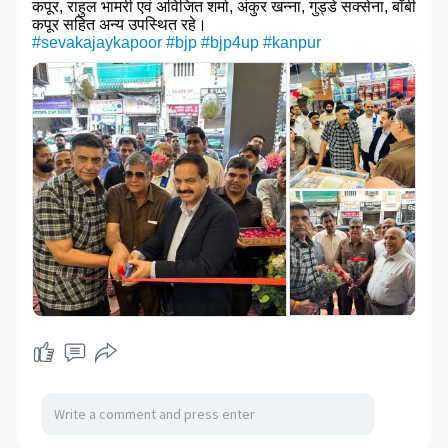
कपूर, राहुल भामरी एवं अविजित शर्मा, अंकुर खन्ना, गुड्डे सक्सेना, बॉबी
कपूर सहित अन्य उपस्थित रहे।
#sevakajaykapoor
#bjp
#bjp4up
#kanpur